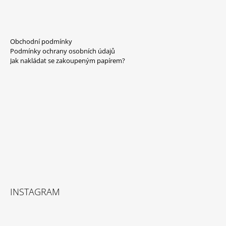
Z
Á
Obchodní podmínky
P
Podmínky ochrany osobních údajů
A
Jak nakládat se zakoupeným papírem?
T
Í
INSTAGRAM