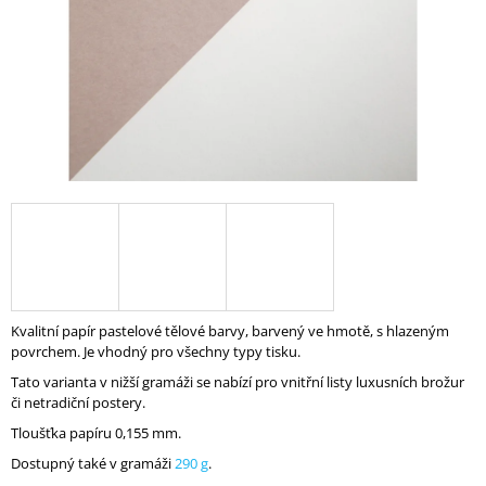
A
J
Í
T
?
HLEDAT
Kvalitní papír pastelové tělové barvy, barvený ve hmotě, s hlazeným
D
povrchem. Je vhodný pro všechny typy tisku.
O
P
Tato varianta v nižší gramáži se nabízí pro vnitřní listy luxusních brožur
O
či netradiční postery.
R
Tloušťka papíru 0,155 mm.
U
Č
Dostupný také v gramáži
290 g
.
U