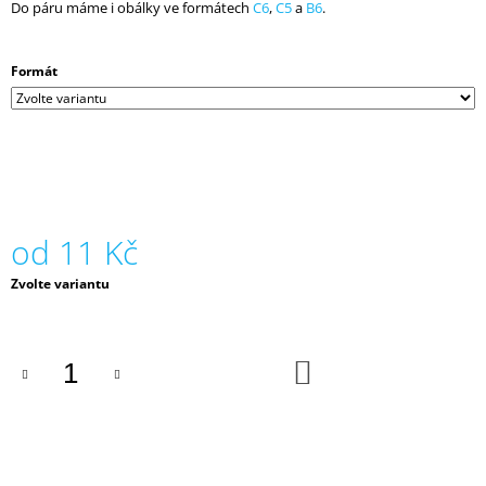
Do páru máme i obálky ve formátech
C6
,
C5
a
B6
.
J
E
M
Formát
E
MATERICA,
250
G,
72
X
102,
QUARZ
od
11 Kč
–
PIŠKOTOVÁ
Měrná
Zvolte variantu
cena:
13
Kč
DO
KOŠÍKU