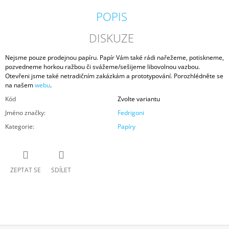
POPIS
DISKUZE
Nejsme pouze prodejnou papíru. Papír Vám také rádi nařežeme, potiskneme,
pozvedneme horkou ražbou či svážeme/sešijeme libovolnou vazbou.
Otevřeni jsme také netradičním zakázkám a prototypování. Porozhlédněte se
na našem
webu
.
Kód
Zvolte variantu
Jméno značky
:
Fedrigoni
Kategorie
:
Papíry
ZEPTAT SE
SDÍLET