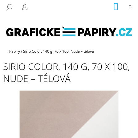
K
Přejít
NÁKUP
M
HLEDAT
na
KOŠÍK
O
PŘIHLÁŠENÍ
ZPĚT
ZPĚT
obsah
Š
Í
C
K
O
P
Domů
Papíry
/
Sirio Color, 140 g, 70 x 100, Nude – tělová
O
SIRIO COLOR, 140 G, 70 X 100,
T
Ř
NUDE – TĚLOVÁ
E
B
U
J
E
T
E
N