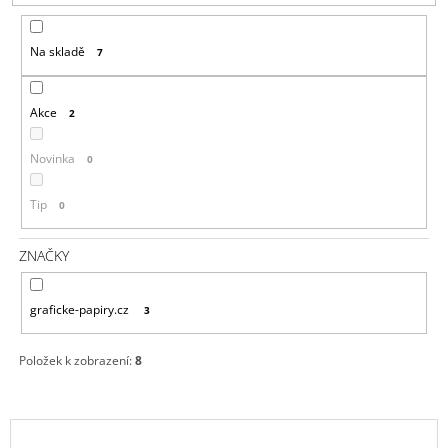
P
A
R
J
Na skladě
7
O
Í
D
T
U
Akce
2
?
K
T
Novinka
0
Ů
Tip
0
HLEDAT
ZNAČKY
graficke-papiry.cz
D
3
O
P
Položek k zobrazení:
8
O
R
U
V
Č
U