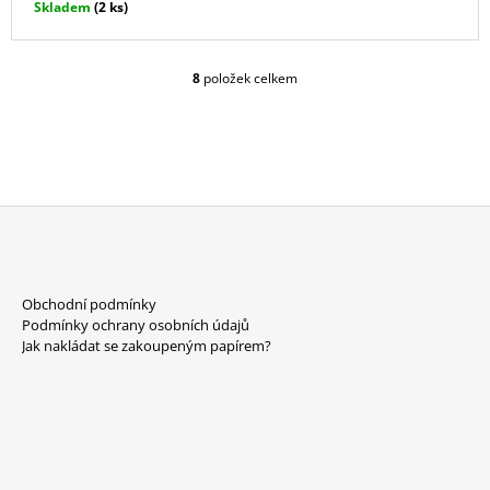
Skladem
(2 ks)
8
položek celkem
O
V
L
Á
D
A
C
Í
P
Z
R
Á
V
Obchodní podmínky
P
K
Podmínky ochrany osobních údajů
Y
A
Jak nakládat se zakoupeným papírem?
V
T
Ý
P
Í
I
S
U