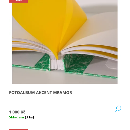
FOTOALBUM AKCENT MRAMOR
DE
1 000 Kč
Skladem
(3 ks)