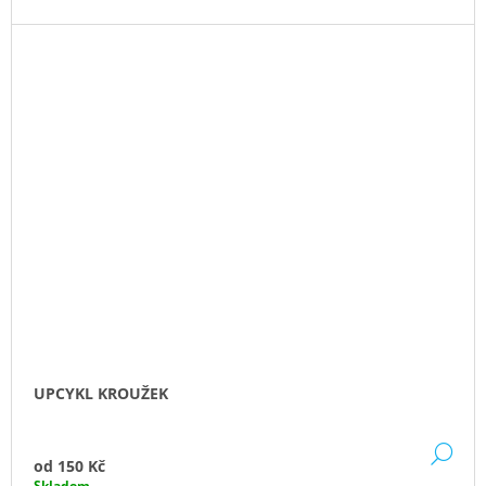
UPCYKL KROUŽEK
DE
od
150 Kč
Skladem