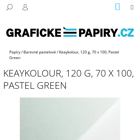
K
Přejít
NÁKUP
M
HLEDAT
na
KOŠÍK
O
PŘIHLÁŠENÍ
ZPĚT
ZPĚT
obsah
Š
Í
C
K
O
P
Domů
Papíry
/
Barevné pastelové
/
Keaykolour, 120 g, 70 x 100, Pastel
O
Green
T
KEAYKOLOUR, 120 G, 70 X 100,
Ř
E
PASTEL GREEN
B
U
J
E
T
E
N