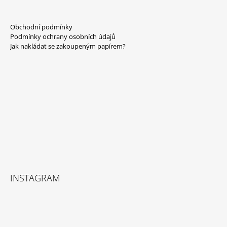
Z
Á
Obchodní podmínky
P
Podmínky ochrany osobních údajů
A
Jak nakládat se zakoupeným papírem?
T
Í
INSTAGRAM