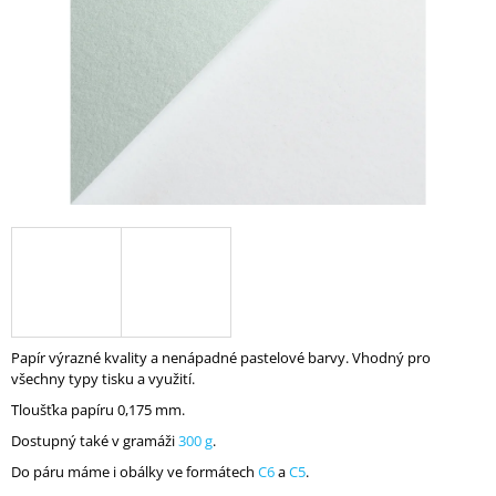
A
J
Í
T
?
HLEDAT
D
Papír výrazné kvality a nenápadné pastelové barvy. Vhodný pro
O
všechny typy tisku a využití.
P
O
Tloušťka papíru 0,175 mm.
R
Dostupný také v gramáži
300 g
.
U
Č
Do páru máme i obálky ve formátech
C6
a
C5
.
U