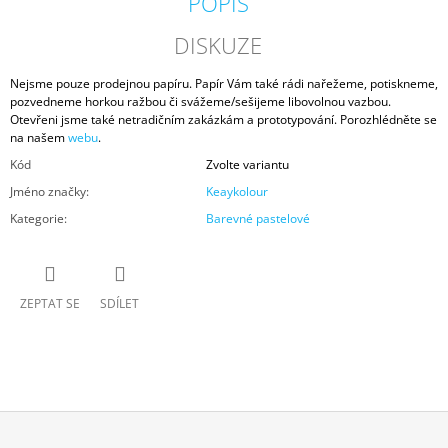
POPIS
DISKUZE
Nejsme pouze prodejnou papíru. Papír Vám také rádi nařežeme, potiskneme,
pozvedneme horkou ražbou či svážeme/sešijeme libovolnou vazbou.
Otevřeni jsme také netradičním zakázkám a prototypování. Porozhlédněte se
na našem
webu
.
Kód
Zvolte variantu
Jméno značky
:
Keaykolour
Kategorie
:
Barevné pastelové
ZEPTAT SE
SDÍLET