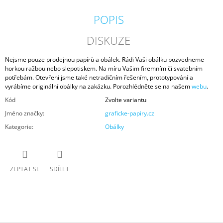
POPIS
DISKUZE
Nejsme pouze prodejnou papírů a obálek. Rádi Vaši obálku pozvedneme
horkou ražbou nebo slepotiskem. Na míru Vašim firemním či svatebním
potřebám. Otevřeni jsme také netradičním řešením, prototypování a
vyrábíme originální obálky na zakázku. Porozhlédněte se na našem
webu
.
Kód
Zvolte variantu
Jméno značky
:
graficke-papiry.cz
Kategorie
:
Obálky
ZEPTAT SE
SDÍLET