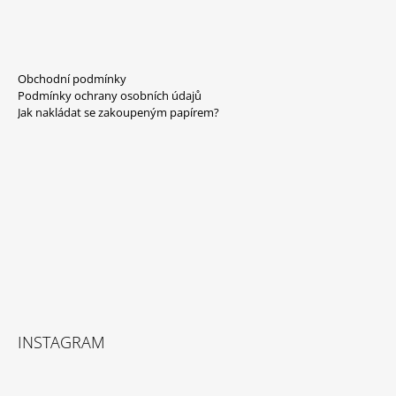
Z
Á
Obchodní podmínky
P
Podmínky ochrany osobních údajů
A
Jak nakládat se zakoupeným papírem?
T
Í
INSTAGRAM