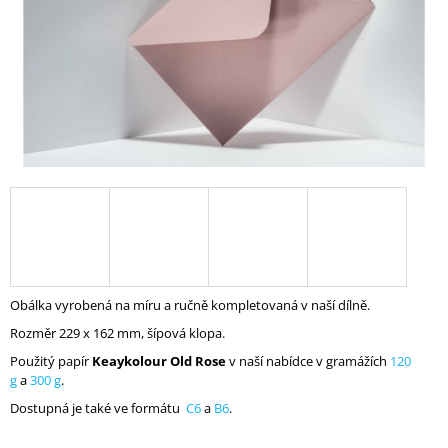
A
J
Í
T
?
HLEDAT
Obálka vyrobená na míru a ručně kompletovaná v naší dílně.
D
O
Rozměr 229 x 162 mm, šípová klopa.
P
Použitý papír
Keaykolour Old Rose
v naší nabídce v gramážích
120
O
g
a
300 g
.
R
U
Dostupná je také ve formátu
C6
a
B6
.
Č
U