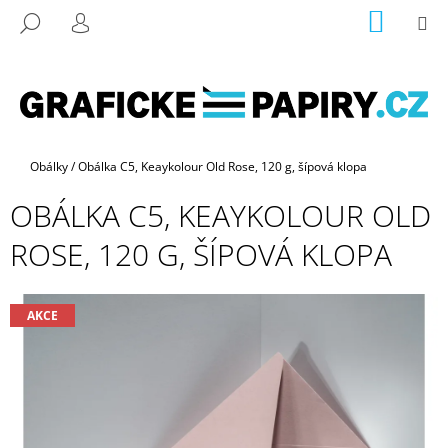
K
Přejít
NÁKUP
M
HLEDAT
na
KOŠÍK
O
PŘIHLÁŠENÍ
ZPĚT
ZPĚT
obsah
Š
Í
C
K
O
P
Domů
Obálky
/
Obálka C5, Keaykolour Old Rose, 120 g, šípová klopa
O
OBÁLKA C5, KEAYKOLOUR OLD
T
Ř
ROSE, 120 G, ŠÍPOVÁ KLOPA
E
B
U
AKCE
J
E
T
E
N