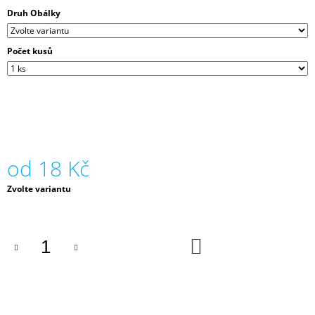
J
Druh Obálky
E
M
E
Počet kusů
TYVEK,
105
G,
70
X
100,
NEROZTRHNUTELNÝ,
od
18 Kč
BÍLÁ
105
Měrná
Zvolte variantu
Kč
cena:
DO
KOŠÍKU