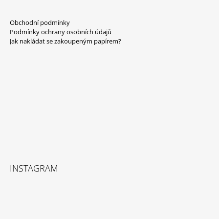
Z
Á
Obchodní podmínky
P
Podmínky ochrany osobních údajů
A
Jak nakládat se zakoupeným papírem?
T
Í
INSTAGRAM