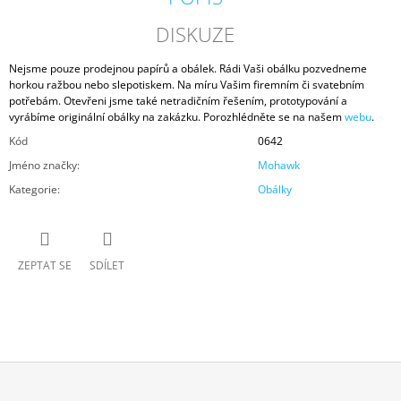
DISKUZE
Nejsme pouze prodejnou papírů a obálek. Rádi Vaši obálku pozvedneme
horkou ražbou nebo slepotiskem. Na míru Vašim firemním či svatebním
potřebám. Otevřeni jsme také netradičním řešením, prototypování a
vyrábíme originální obálky na zakázku. Porozhlédněte se na našem
webu
.
Kód
0642
Jméno značky
:
Mohawk
Kategorie
:
Obálky
ZEPTAT SE
SDÍLET