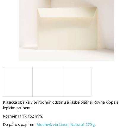
A
J
Í
T
?
HLEDAT
D
O
Klasická obálka v přírodním odstínu a ražbě plátna. Rovná klopa s
P
lepícím pruhem.
O
R
Rozměr 114 x 162 mm.
U
Do páru s papírem
Moahwk via Linen, Natural, 270 g
.
Č
U