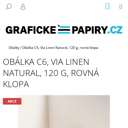
K
Přejít
NÁKUP
M
HLEDAT
na
KOŠÍK
O
PŘIHLÁŠENÍ
ZPĚT
ZPĚT
obsah
Š
Í
C
K
O
P
Domů
Obálky
/
Obálka C6, Via Linen Natural, 120 g, rovná klopa
O
OBÁLKA C6, VIA LINEN
T
Ř
NATURAL, 120 G, ROVNÁ
E
KLOPA
B
U
J
AKCE
E
T
E
N