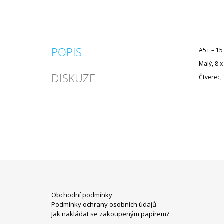
POPIS
A5+ – 15
Malý, 8 x
DISKUZE
Čtverec, 
Z
Obchodní podmínky
Á
Podmínky ochrany osobních údajů
P
Jak nakládat se zakoupeným papírem?