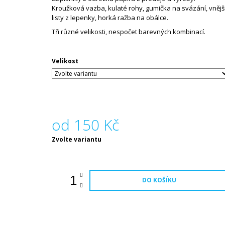
KRÉMOVÝ KNIŽNÍ, VOL. 2.0
Kroužková vazba, kulaté rohy, gumička na svázání, vnějš
5 Kč
listy z lepenky, horká ražba na obálce.
Tři různé velikosti, nespočet barevných kombinací.
Velikost
od
150 Kč
Měrná
Zvolte variantu
cena:
DO KOŠÍKU