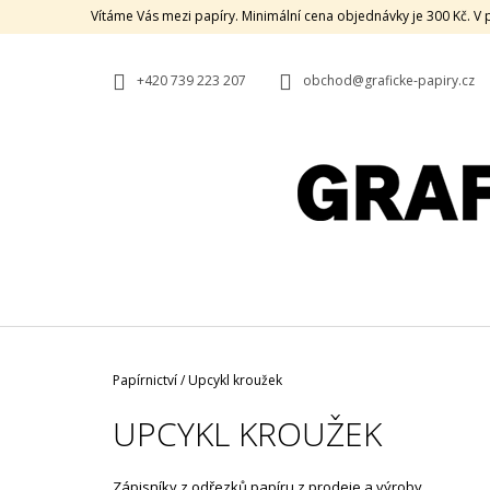
K
Přejít
Vítáme Vás mezi papíry. Minimální cena objednávky je 300 Kč. 
na
O
ZPĚT
ZPĚT
obsah
DO
DO
Š
OBCHODU
OBCHODU
+420 739 223 207
obchod@graficke-papiry.cz
Í
K
Domů
Papírnictví
/
Upcykl kroužek
UPCYKL KROUŽEK
HOLMEN BOOK CREAM, 80 G, 70 X 100,
Zápisníky z odřezků papíru z prodeje a výroby.