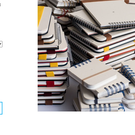
ROSE
X 70, PAPÍROVÝ
í
11 Kč
47 Kč