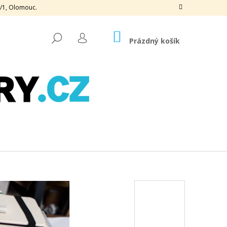
3/1, Olomouc.
NÁKUPNÍ
HLEDAT
KOŠÍK
Prázdný košík
PŘIHLÁŠENÍ
Následující
OGRAFICKÁ, 170 G, 50