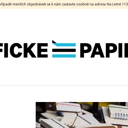
V případě menších objednávek se k nám zastavte osobně na adresu Na Letné 11
CO POTŘEBUJETE NAJÍT?
HLEDAT
DOPORUČUJEME
KEAYKOLOUR, 120 G, 70 X 100, OLD
SAMOLEPKA HOL