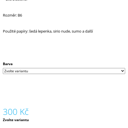
J
E
Rozměr: B6
M
E
Použité papíry: šedá lepenka, sirio nude, sumo a další
HOLOGRAFICKÝ
PAPÍR,
275
G,
70
X
100,
Barva
JEDNOSTRANNÝ
21
Kč
300 Kč
Měrná
Zvolte variantu
cena: