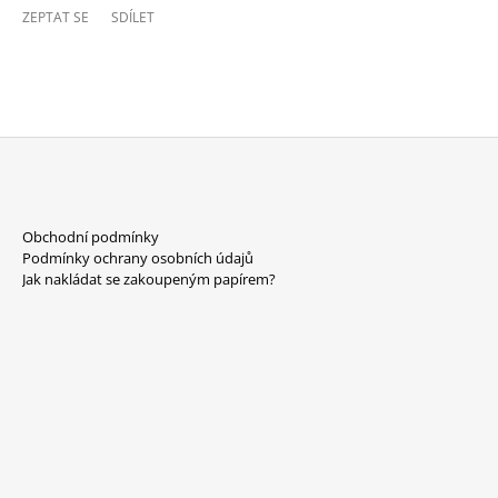
ZEPTAT SE
SDÍLET
Z
Á
Obchodní podmínky
P
Podmínky ochrany osobních údajů
A
Jak nakládat se zakoupeným papírem?
T
Í