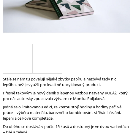
A
J
Í
T
?
HLEDAT
Stále se nám tu povalují nějaké zbytky papíru a nezbývá tedy nic
lepšího, než je využít pro kvalitně upcyklovaný produkt.
D
Přesně takovým je nový deník s lepenou vazbou nazvaný KOLÁŽ, který
O
pro nás autorsky zpracovala výtvarnice Monika Poljaková.
P
Jedná se o limitovanou edici, za kterou stojí hodiny a hodiny pečlivé
O
práce – výběru materiálu, barevného kombinování, stříhání, řezání,
R
lepení a celkové kompletace.
U
Č
Do oběhu se dostává v počtu 15 kusů a dostupný je ve dvou variantách
U
– bílé a zelené.