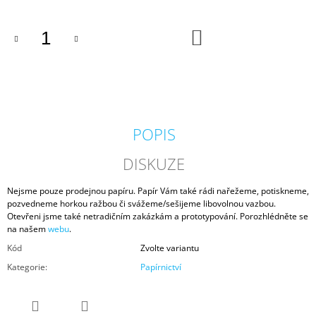
DO
KOŠÍKU
POPIS
DISKUZE
Nejsme pouze prodejnou papíru. Papír Vám také rádi nařežeme, potiskneme,
pozvedneme horkou ražbou či svážeme/sešijeme libovolnou vazbou.
Otevřeni jsme také netradičním zakázkám a prototypování. Porozhlédněte se
na našem
webu
.
Kód
Zvolte variantu
Kategorie
:
Papírnictví