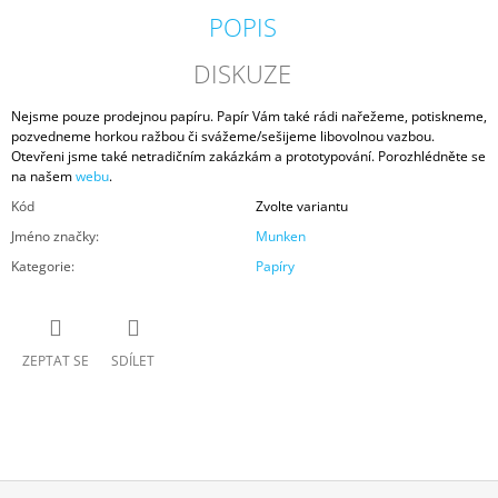
POPIS
DISKUZE
Nejsme pouze prodejnou papíru. Papír Vám také rádi nařežeme, potiskneme,
pozvedneme horkou ražbou či svážeme/sešijeme libovolnou vazbou.
Otevřeni jsme také netradičním zakázkám a prototypování. Porozhlédněte se
na našem
webu
.
Kód
Zvolte variantu
Jméno značky
:
Munken
Kategorie
:
Papíry
ZEPTAT SE
SDÍLET