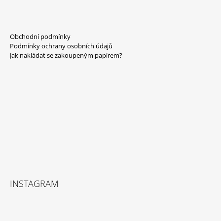
Z
Á
Obchodní podmínky
P
Podmínky ochrany osobních údajů
A
Jak nakládat se zakoupeným papírem?
T
Í
INSTAGRAM