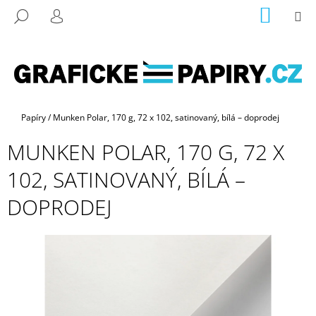
K
Přejít
NÁKUP
M
HLEDAT
na
KOŠÍK
O
PŘIHLÁŠENÍ
ZPĚT
ZPĚT
obsah
Š
Í
C
K
O
P
Domů
Papíry
/
Munken Polar, 170 g, 72 x 102, satinovaný, bílá – doprodej
O
MUNKEN POLAR, 170 G, 72 X
T
Ř
102, SATINOVANÝ, BÍLÁ –
E
DOPRODEJ
B
U
J
E
T
E
N