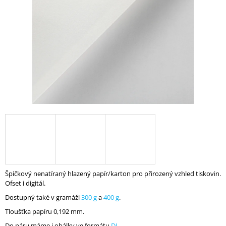
A
J
Í
T
?
HLEDAT
D
O
Špičkový nenatíraný hlazený papír/karton pro přirozený vzhled tiskovin.
P
Ofset i digitál.
O
R
Dostupný také v gramáži
300 g
a
400 g
.
U
Tloušťka papíru 0,192 mm.
Č
U
Do páru máme i obálky ve formátu
DL
.