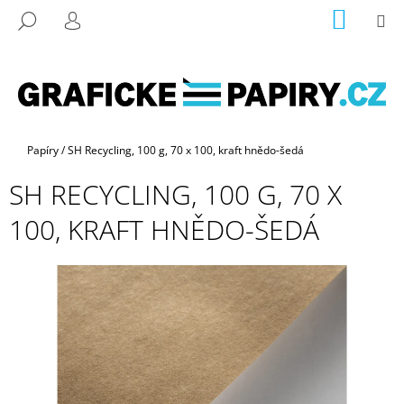
K
Přejít
NÁKUP
M
HLEDAT
na
KOŠÍK
O
PŘIHLÁŠENÍ
ZPĚT
ZPĚT
obsah
Š
Í
C
K
O
P
Domů
Papíry
/
SH Recycling, 100 g, 70 x 100, kraft hnědo-šedá
O
SH RECYCLING, 100 G, 70 X
T
Ř
100, KRAFT HNĚDO-ŠEDÁ
E
B
U
J
E
T
E
N