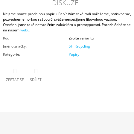
DISKUZE
Nejsme pouze prodejnou papíru. Papír Vám také rádi nařežeme, potiskneme,
pozvedneme horkou ražbou či svážeme/sešijeme libovolnou vazbou.
Otevřeni jsme také netradičním zakázkám a prototypování. Porozhlédněte se
na našem
webu
.
Kód
Zvolte variantu
Jméno značky
:
SH Recycling
Kategorie
:
Papíry
ZEPTAT SE
SDÍLET
Z