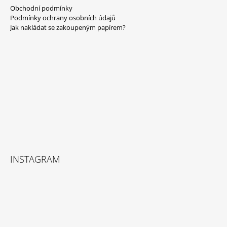
Á
Obchodní podmínky
P
Podmínky ochrany osobních údajů
A
Jak nakládat se zakoupeným papírem?
T
Í
INSTAGRAM