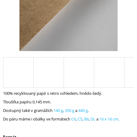
A
J
Í
T
?
HLEDAT
100% recyklovaný papír s retro vzhledem, hnědo-šedý.
D
O
Tloušťka papíru 0,145 mm.
P
Dostupný také v gramážích
140 g
,
350 g
a
440 g
.
O
R
Do páru máme i obálky ve formátech
C6
,
C5
,
B6
,
DL
a
16 x 16 cm
.
U
Č
U
Formát