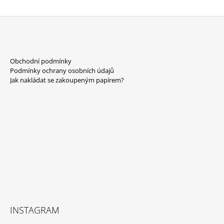
Z
Á
Obchodní podmínky
P
Podmínky ochrany osobních údajů
A
Jak nakládat se zakoupeným papírem?
T
Í
INSTAGRAM