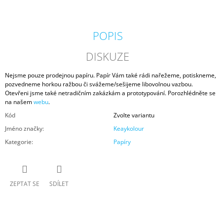
POPIS
DISKUZE
Nejsme pouze prodejnou papíru. Papír Vám také rádi nařežeme, potiskneme,
pozvedneme horkou ražbou či svážeme/sešijeme libovolnou vazbou.
Otevřeni jsme také netradičním zakázkám a prototypování. Porozhlédněte se
na našem
webu
.
Kód
Zvolte variantu
Jméno značky
:
Keaykolour
Kategorie
:
Papíry
ZEPTAT SE
SDÍLET