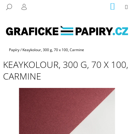
K
Přejít
NÁKUP
M
HLEDAT
na
KOŠÍK
O
PŘIHLÁŠENÍ
ZPĚT
ZPĚT
obsah
Š
Í
C
K
O
P
Domů
Papíry
/
Keaykolour, 300 g, 70 x 100, Carmine
O
KEAYKOLOUR, 300 G, 70 X 100,
T
Ř
CARMINE
E
B
U
J
E
T
E
N