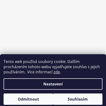
Tento web používá soubory cookie. Dalším
procházením tohoto webu vyjadřujete souhlas s jejich
používáním.. Více informací
zde
.
Sledovat na Instagramu
Nastavení
Vítáme Vás mezi papíry. Minimální cena objednávky je 300 Kč. V
© 2026 Grafické Papíry. Všechna práva
Vytvořil Shoptet
případě menších objednávek se k nám zastavte osobně na
Odmítnout
Souhlasím
vyhrazena.
Upravit nastavení cookies
adresu Na Letné 113/1, Olomouc.