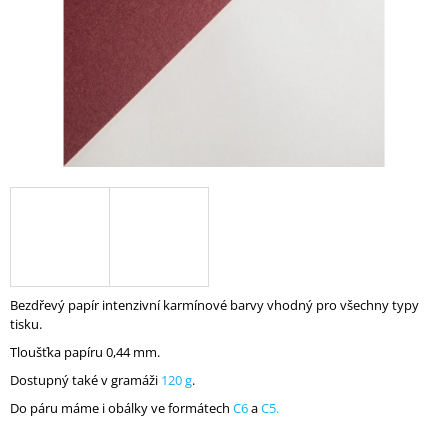
A
J
Í
T
?
HLEDAT
Bezdřevý papír intenzivní karmínové barvy vhodný pro všechny typy
D
tisku.
O
P
Tloušťka papíru 0,44 mm.
O
Dostupný také v gramáži
120 g
.
R
U
Do páru máme i obálky ve formátech
C6
a
C5.
Č
U