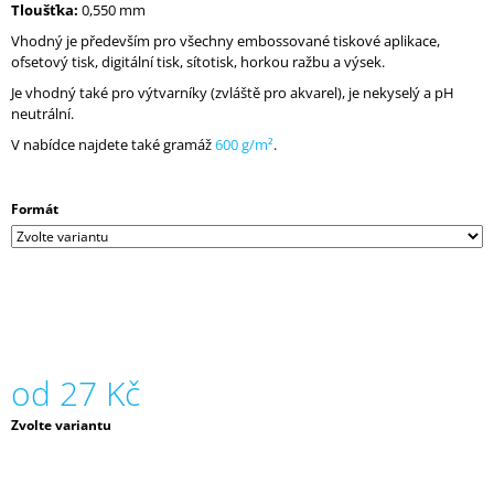
Tloušťka:
0,550 mm
J
E
Vhodný je především pro všechny embossované tiskové aplikace,
M
ofsetový tisk, digitální tisk, sítotisk, horkou ražbu a výsek.
E
Je vhodný také pro výtvarníky (zvláště pro akvarel), je nekyselý a pH
neutrální.
SIRIO
V nabídce najdete také gramáž
600 g/m²
.
COLOR,
290
G,
70
Formát
X
100,
BLACK
21
Kč
od
27 Kč
Měrná
Zvolte variantu
cena: