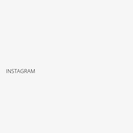
T
Í
INSTAGRAM