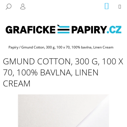
K
Přejít
NÁKUP
M
HLEDAT
na
KOŠÍK
O
PŘIHLÁŠENÍ
ZPĚT
ZPĚT
obsah
Š
Í
C
K
O
P
Domů
Papíry
/
Gmund Cotton, 300 g, 100 x 70, 100% bavlna, Linen Cream
O
GMUND COTTON, 300 G, 100 X
T
Ř
70, 100% BAVLNA, LINEN
E
CREAM
B
U
J
E
T
E
N