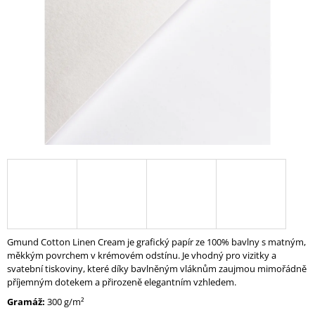
A
J
Í
T
?
HLEDAT
D
O
Gmund Cotton Linen Cream je grafický papír ze 100% bavlny s matným,
P
měkkým povrchem v krémovém odstínu. Je vhodný pro vizitky a
O
svatební tiskoviny, které díky bavlněným vláknům zaujmou mimořádně
R
příjemným dotekem a přirozeně elegantním vzhledem.
U
Č
Gramáž:
300 g/m²
U