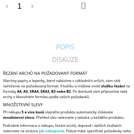
DO
KOŠÍKU
POPIS
DISKUZE
ŘEZÁNÍ ARCHŮ NA POŽADOVANÝ FORMÁT
Všechny papíry a lepenky, které nabízíme v základních arších, vám rádi
nařežeme na požadovaný formát. V košíku si můžete zvolit
službu řezání
na
formáty
A4, A3, SRA4, SRA3, B3 nebo B2
. Po domluvě vám připravíme také
archy v libovolném formátu podle vašich požadavků.
MNOŽSTEVNÍ SLEVY
Při nákupu
5 a více kusů
stejného produktu automaticky získáváte
množstevní slevu
. Přehled slev naleznete v tabulce u každého produktu.
Podrobné informace o nákupu, řezání archů, dopravě i dalších službách
naleznete na stránce
Jak nakupovat
. Pokud máte specifické požadavky nebo