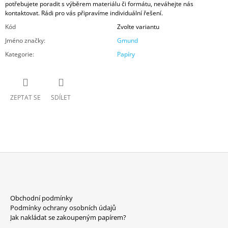
potřebujete poradit s výběrem materiálu či formátu, neváhejte nás
kontaktovat. Rádi pro vás připravíme individuální řešení.
Kód
Zvolte variantu
Jméno značky
:
Gmund
Kategorie
:
Papíry
ZEPTAT SE
SDÍLET
Z
Á
Obchodní podmínky
P
Podmínky ochrany osobních údajů
A
Jak nakládat se zakoupeným papírem?