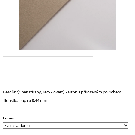
A
J
Í
T
?
HLEDAT
Bezdřevý, nenatíraný, recyklovaný karton s přirozeným povrchem.
D
O
Tloušťka papíru 0,44 mm.
P
O
R
Formát
U
Č
U