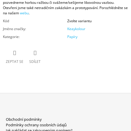
pozvedneme horkou ražbou či svážeme/sešijeme libovolnou vazbou.
Otevřeni jsme také netradičním zakázkám a prototypování. Porozhlédněte se
na našem
webu
.
Kód
Zvolte variantu
Jméno značky
:
Keaykolour
Kategorie
:
Papíry
ZEPTAT SE
SDÍLET
Z
Á
Obchodní podmínky
P
Podmínky ochrany osobních údajů
Jak nakládat se zakoupeným papírem?