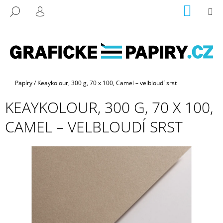
K
Přejít
NÁKUP
M
HLEDAT
na
KOŠÍK
O
PŘIHLÁŠENÍ
ZPĚT
ZPĚT
obsah
Š
Í
C
K
O
P
Domů
Papíry
/
Keaykolour, 300 g, 70 x 100, Camel – velbloudí srst
O
KEAYKOLOUR, 300 G, 70 X 100,
T
Ř
CAMEL – VELBLOUDÍ SRST
E
B
U
J
E
T
E
N