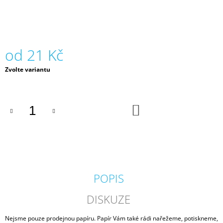
J
E
M
E
od
21 Kč
CURIOUS
PARTICLES,
Měrná
Zvolte variantu
320
cena:
G,
70
X
DO
100,
KOŠÍKU
RECYKL
S
PŘÍMĚSÍ,
CREAM
ROSE
17
Kč
POPIS
DISKUZE
Nejsme pouze prodejnou papíru. Papír Vám také rádi nařežeme, potiskneme,