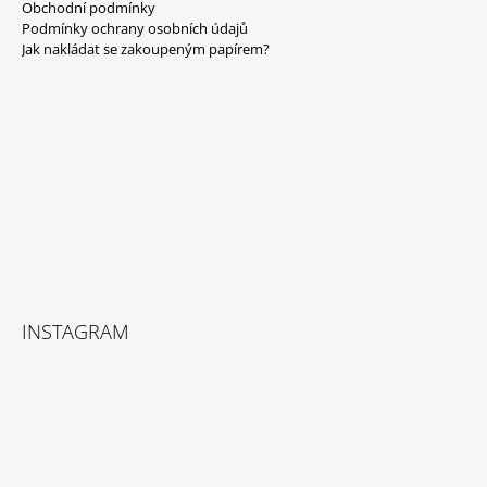
Obchodní podmínky
P
Podmínky ochrany osobních údajů
A
Jak nakládat se zakoupeným papírem?
T
Í
INSTAGRAM