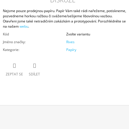
Nejsme pouze prodejnou papíru. Papír Vám také rádi nařežeme, potiskneme,
pozvedneme horkou ražbou či svážeme/sešijeme libovolnou vazbou.
Otevřeni jsme také netradičním zakázkám a prototypování. Porozhlédněte se
na našem
webu
.
Kód
Zvolte variantu
Jméno značky
:
Rives
Kategorie
:
Papíry
ZEPTAT SE
SDÍLET
Z
Á