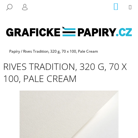
K
Přejít
NÁKUP
M
HLEDAT
na
KOŠÍK
O
PŘIHLÁŠENÍ
ZPĚT
ZPĚT
obsah
Š
Í
C
K
O
P
Domů
Papíry
/
Rives Tradition, 320 g, 70 x 100, Pale Cream
O
RIVES TRADITION, 320 G, 70 X
T
Ř
100, PALE CREAM
E
B
U
J
E
T
E
N