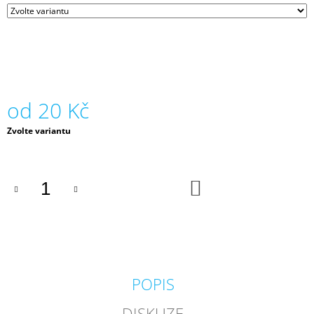
J
E
M
E
VZORNÍK
2026
od
20 Kč
500
Kč
Měrná
Zvolte variantu
cena:
DO
KOŠÍKU
POPIS
DISKUZE