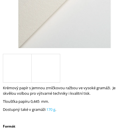
A
J
Í
T
?
HLEDAT
Krémový papír s jemnou zrníčkovou ražbou ve vysoké gramáži. Je
D
skvělou volbou pro výtvarné techniky i kvalitní tisk.
O
P
Tloušťka papíru 0,445 mm.
O
Dostupný také v gramáži
170 g
.
R
U
Č
Formát
U