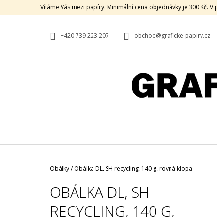
K
Přejít
Vítáme Vás mezi papíry. Minimální cena objednávky je 300 Kč. 
na
O
ZPĚT
ZPĚT
obsah
DO
DO
Š
OBCHODU
OBCHODU
+420 739 223 207
obchod@graficke-papiry.cz
Í
K
Domů
Obálky
/
Obálka DL, SH recycling, 140 g, rovná klopa
OBÁLKA DL, SH
RECYCLING, 140 G,
HOLMEN BOOK CREAM, 80 G, 70 X 100,