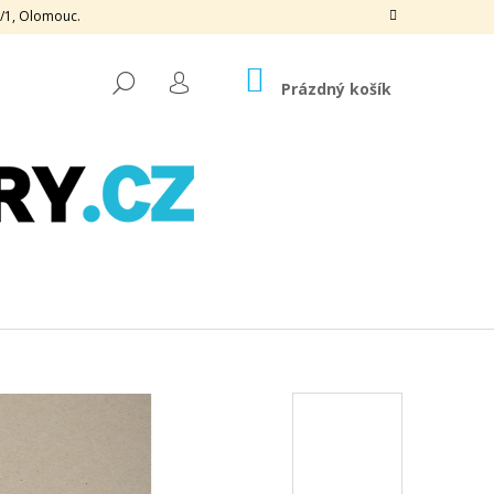
3/1, Olomouc.
NÁKUPNÍ
HLEDAT
KOŠÍK
Prázdný košík
PŘIHLÁŠENÍ
Následující
OGRAFICKÁ, 170 G, 50