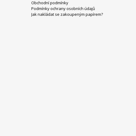
Obchodní podmínky
Á
Podmínky ochrany osobních údajů
P
Jak nakládat se zakoupeným papírem?
A
T
Í