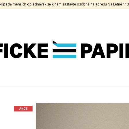
V případě menších objednávek se k nám zastavte osobně na adresu Na Letné 11
CO POTŘEBUJETE NAJÍT?
HLEDAT
DOPORUČUJEME
AKCE
KEAYKOLOUR, 120 G, 70 X 100, OLD
SAMOLEPKA HOL