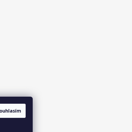
ouhlasím
agramu