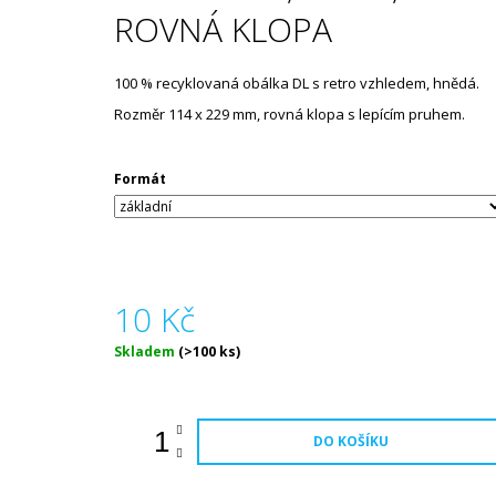
KRÉMOVÝ KNIŽNÍ, VOL. 2.0
ROVNÁ KLOPA
5 Kč
100 % recyklovaná obálka DL s retro vzhledem, hnědá.
Rozměr 114 x 229 mm, rovná klopa s lepícím pruhem.
Formát
10 Kč
Měrná
Skladem
(>100 ks)
cena:
DO KOŠÍKU