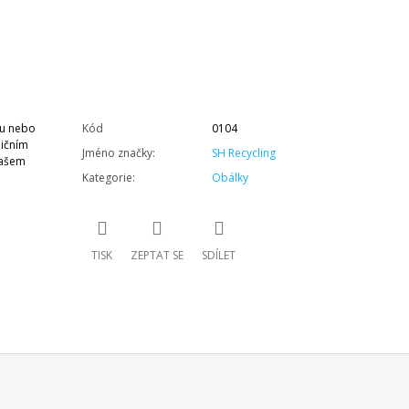
ou nebo
Kód
0104
dičním
Jméno značky
:
SH Recycling
našem
Kategorie
:
Obálky
TISK
ZEPTAT SE
SDÍLET