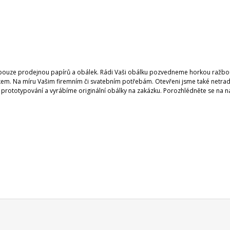
ouze prodejnou papírů a obálek. Rádi Vaši obálku pozvedneme horkou ražb
kem. Na míru Vašim firemním či svatebním potřebám. Otevřeni jsme také netra
 prototypování a vyrábíme originální obálky na zakázku. Porozhlédněte se na 