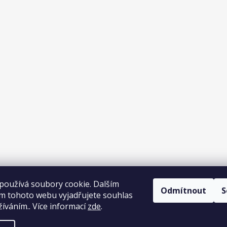
používá soubory cookie. Dalším
Odmítnout
S
Sledovat na Inst
m tohoto webu vyjadřujete souhlas
žíváním.. Více informací
zde
.