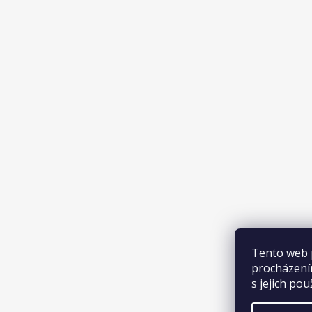
Tento web 
procházení
s jejich pou