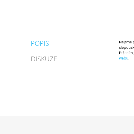
POPIS
Nejsme p
slepotis
řešením,
DISKUZE
webu
.
Z