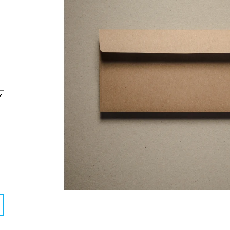
ROSE
X 70, PAPÍROVÝ
11 Kč
47 Kč