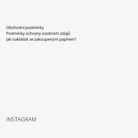
Z
Á
Obchodní podmínky
P
Podmínky ochrany osobních údajů
A
Jak nakládat se zakoupeným papírem?
T
Í
INSTAGRAM