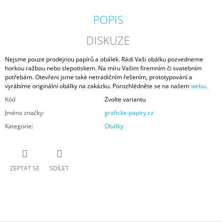
POPIS
DISKUZE
Nejsme pouze prodejnou papírů a obálek. Rádi Vaši obálku pozvedneme
horkou ražbou nebo slepotiskem. Na míru Vašim firemním či svatebním
potřebám. Otevřeni jsme také netradičním řešením, prototypování a
vyrábíme originální obálky na zakázku. Porozhlédněte se na našem
webu
.
Kód
Zvolte variantu
Jméno značky
:
graficke-papiry.cz
Kategorie
:
Obálky
ZEPTAT SE
SDÍLET