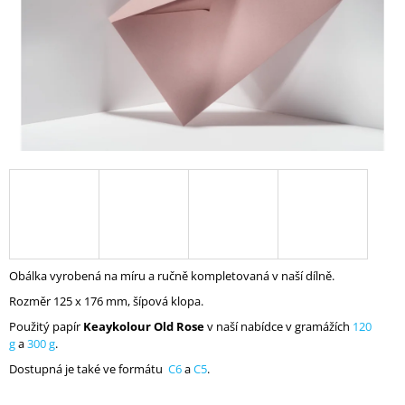
A
J
Í
T
?
HLEDAT
Obálka vyrobená na míru a ručně kompletovaná v naší dílně.
D
O
Rozměr 125 x 176 mm, šípová klopa.
P
Použitý papír
Keaykolour Old Rose
v naší nabídce v gramážích
120
O
g
a
300 g
.
R
U
Dostupná je také ve formátu
C6
a
C5
.
Č
U