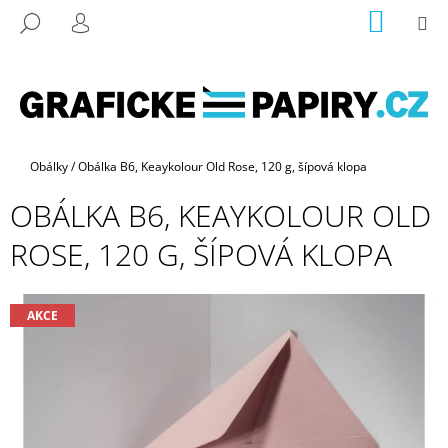
K
Přejít
NÁKUP
M
HLEDAT
na
KOŠÍK
O
PŘIHLÁŠENÍ
ZPĚT
ZPĚT
obsah
Š
Í
C
K
O
P
Domů
Obálky
/
Obálka B6, Keaykolour Old Rose, 120 g, šípová klopa
O
OBÁLKA B6, KEAYKOLOUR OLD
T
Ř
ROSE, 120 G, ŠÍPOVÁ KLOPA
E
B
U
AKCE
J
E
T
E
N