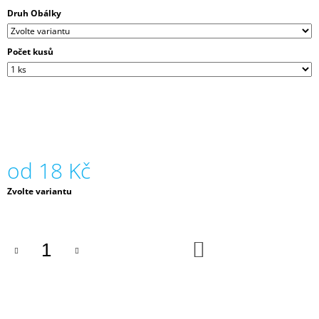
J
Druh Obálky
E
M
E
Počet kusů
GMUND
ACTION,
430
G,
68
X
100,
od
18 Kč
ELECTRIC
BLOOD
Měrná
Zvolte variantu
–
cena:
JEMNÁ
STRUKTURA,
NEONOVÁ
ORANŽOVÁ
DO
KOŠÍKU
S
GLITTEREM
70
Kč