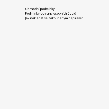
Z
Obchodní podmínky
Á
Podmínky ochrany osobních údajů
P
Jak nakládat se zakoupeným papírem?
A
T
Í