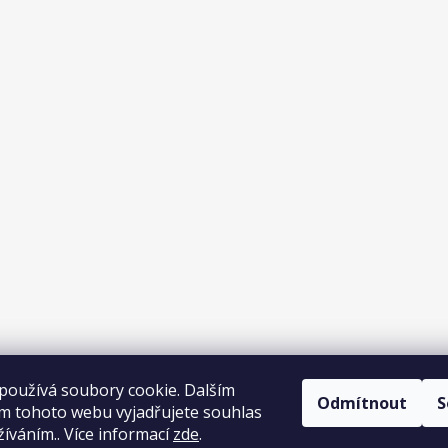
používá soubory cookie. Dalším
Odmítnout
S
Sledovat na Inst
m tohoto webu vyjadřujete souhlas
žíváním.. Více informací
zde
.