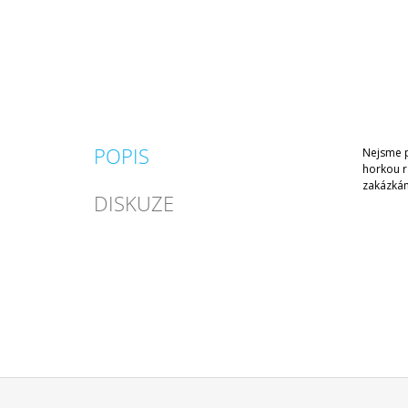
POPIS
Nejsme p
horkou r
zakázkám
DISKUZE