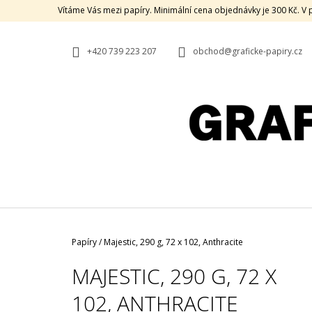
K
Přejít
Vítáme Vás mezi papíry. Minimální cena objednávky je 300 Kč. 
na
O
ZPĚT
ZPĚT
obsah
DO
DO
Š
OBCHODU
OBCHODU
+420 739 223 207
obchod@graficke-papiry.cz
Í
K
Domů
Papíry
/
Majestic, 290 g, 72 x 102, Anthracite
MAJESTIC, 290 G, 72 X
102, ANTHRACITE
KRABICE ODŘEZKŮ, MALÁ