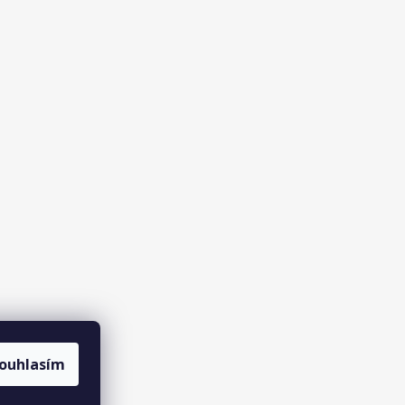
ouhlasím
agramu