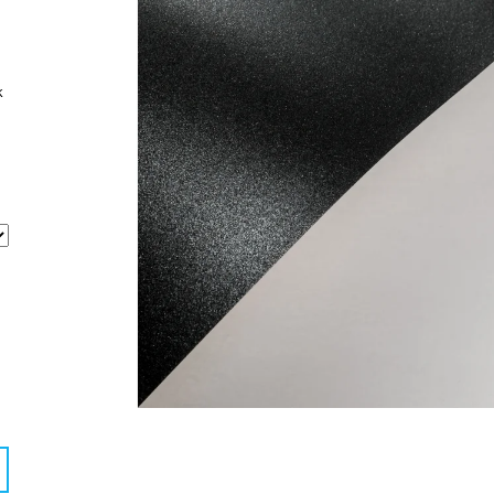
X 70, PAPÍROVÝ PODKLAD
500 Kč
47 Kč
k