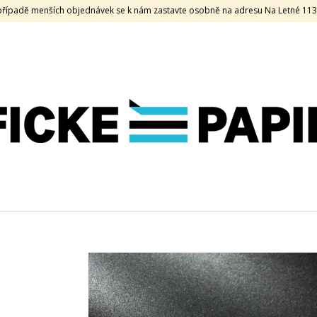
V případě menších objednávek se k nám zastavte osobně na adresu Na Letné 11
CO POTŘEBUJETE NAJÍT?
HLEDAT
DOPORUČUJEME
SAMOLEPKA HOLOGRAFICKÁ, 170 G, 50
VZORNÍK 2026