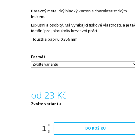
150 Kč
Barevný metalický hladký karton s charakteristickým
leskem.
Luxusní a osobitý. Má vynikající tiskové vlastnosti, a je ta
ideální pro jakoukoliv kreativní práci.
Tloušťka papíru 0,356 mm.
Formát
od
23 Kč
Měrná
Zvolte variantu
cena:
DO KOŠÍKU