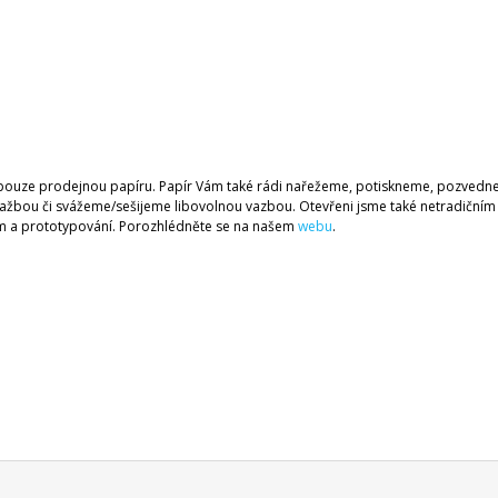
ouze prodejnou papíru. Papír Vám také rádi nařežeme, potiskneme, pozved
ažbou či svážeme/sešijeme libovolnou vazbou. Otevřeni jsme také netradičním
 a prototypování. Porozhlédněte se na našem
webu
.