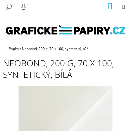
K
Přejít
NÁKUP
M
HLEDAT
na
KOŠÍK
O
PŘIHLÁŠENÍ
ZPĚT
ZPĚT
obsah
Š
Í
C
K
O
P
Domů
Papíry
/
Neobond, 200 g, 70 x 100, syntetický, bílá
O
NEOBOND, 200 G, 70 X 100,
T
Ř
SYNTETICKÝ, BÍLÁ
E
B
U
J
E
T
E
N