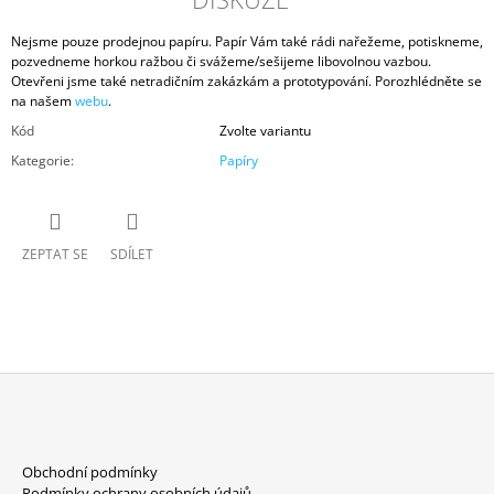
Nejsme pouze prodejnou papíru. Papír Vám také rádi nařežeme, potiskneme,
pozvedneme horkou ražbou či svážeme/sešijeme libovolnou vazbou.
Otevřeni jsme také netradičním zakázkám a prototypování. Porozhlédněte se
na našem
webu
.
Kód
Zvolte variantu
Kategorie
:
Papíry
ZEPTAT SE
SDÍLET
Z
Á
Obchodní podmínky
P
Podmínky ochrany osobních údajů