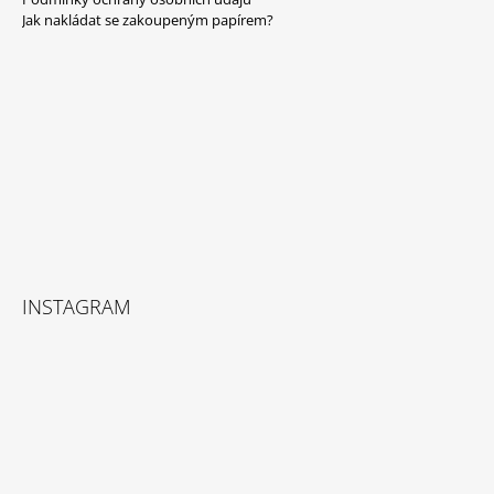
A
Jak nakládat se zakoupeným papírem?
T
Í
INSTAGRAM