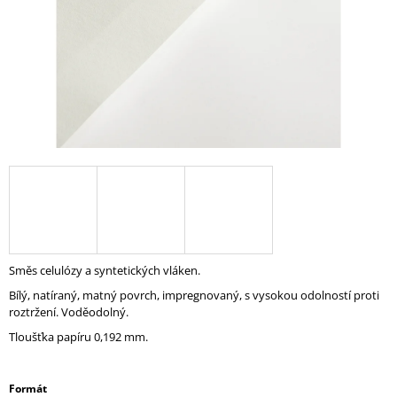
A
J
Í
T
?
HLEDAT
Směs celulózy a syntetických vláken.
D
O
Bílý, natíraný, matný povrch, impregnovaný, s vysokou odolností proti
P
roztržení. Voděodolný.
O
Tloušťka papíru 0,192 mm.
R
U
Č
Formát
U