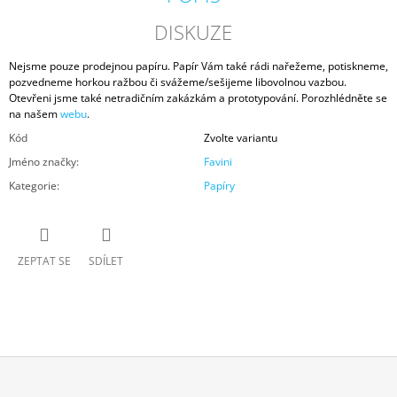
DISKUZE
Nejsme pouze prodejnou papíru. Papír Vám také rádi nařežeme, potiskneme,
pozvedneme horkou ražbou či svážeme/sešijeme libovolnou vazbou.
Otevřeni jsme také netradičním zakázkám a prototypování. Porozhlédněte se
na našem
webu
.
Kód
Zvolte variantu
Jméno značky
:
Favini
Kategorie
:
Papíry
ZEPTAT SE
SDÍLET