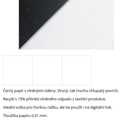
A
J
Í
T
?
HLEDAT
Černý papír s vlněnými vlákny. Drsný, tak trochu chlupatý povrch.
D
O
Recykl s 15% příměsí vlněného odpadu z textilní produkce.
P
Ideální volba pro horkou ražbu, ale lze použít i na digitální tisk.
O
R
Tloušťka papíru 0,51 mm.
U
Č
U