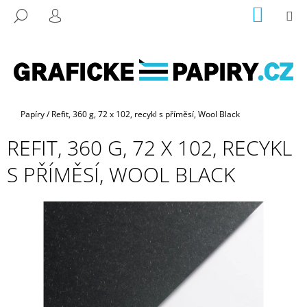
K
Přejít
NÁKUP
M
HLEDAT
na
KOŠÍK
O
PŘIHLÁŠENÍ
ZPĚT
ZPĚT
obsah
Š
Í
C
K
O
P
Domů
Papíry
/
Refit, 360 g, 72 x 102, recykl s příměsí, Wool Black
O
REFIT, 360 G, 72 X 102, RECYKL
T
Ř
S PŘÍMĚSÍ, WOOL BLACK
E
B
U
J
E
T
E
N