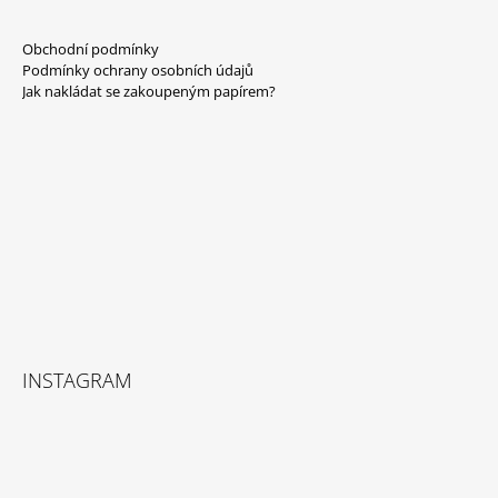
Z
Á
Obchodní podmínky
P
Podmínky ochrany osobních údajů
A
Jak nakládat se zakoupeným papírem?
T
Í
INSTAGRAM