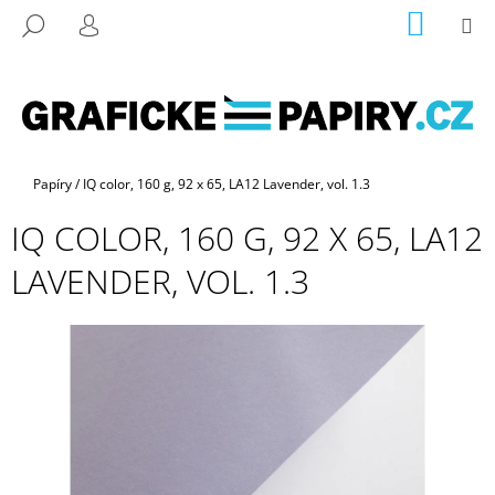
K
Přejít
NÁKUP
M
HLEDAT
na
KOŠÍK
O
PŘIHLÁŠENÍ
ZPĚT
ZPĚT
obsah
Š
Í
C
K
O
P
Domů
Papíry
/
IQ color, 160 g, 92 x 65, LA12 Lavender, vol. 1.3
O
IQ COLOR, 160 G, 92 X 65, LA12
T
Ř
LAVENDER, VOL. 1.3
E
B
U
J
E
T
E
N