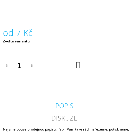
J
E
M
E
od
7 Kč
SIRIO
COLOR,
Měrná
Zvolte variantu
290
cena:
G,
70
X
DO
100,
KOŠÍKU
BLACK
21
Kč
POPIS
DISKUZE
Nejsme pouze prodejnou papíru. Papír Vám také rádi nařežeme, potiskneme,