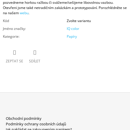
pozvedneme horkou ražbou či svážeme/sešijeme libovolnou vazbou.
Otevřeni jsme také netradičním zakázkám a prototypování. Porozhlédněte se
na našem
webu
.
Kód
Zvolte variantu
Jméno značky
:
IQ color
Kategorie
:
Papíry
ZEPTAT SE
SDÍLET
Z
Á
Obchodní podmínky
P
Podmínky ochrany osobních údajů
Jak nakládat se zakoupeným papírem?