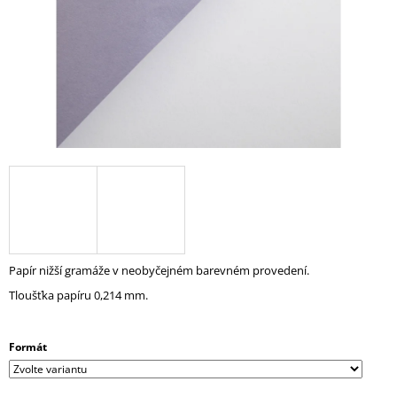
A
J
Í
T
?
HLEDAT
Papír nižší gramáže v neobyčejném barevném provedení.
D
O
Tloušťka papíru 0,214 mm.
P
O
R
Formát
U
Č
U