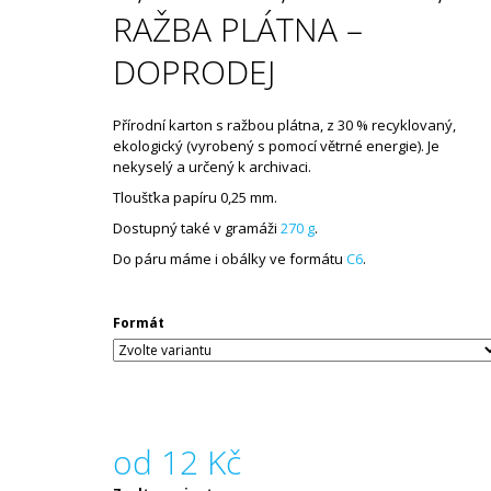
WHITE
RAŽBA PLÁTNA –
18 Kč
DOPRODEJ
Přírodní karton s ražbou plátna, z 30 % recyklovaný,
ekologický (vyrobený s pomocí větrné energie). Je
nekyselý a určený k archivaci.
Tloušťka papíru 0,25 mm.
Dostupný také v gramáži
270 g
.
Do páru máme i obálky ve formátu
C6
.
Formát
od
12 Kč