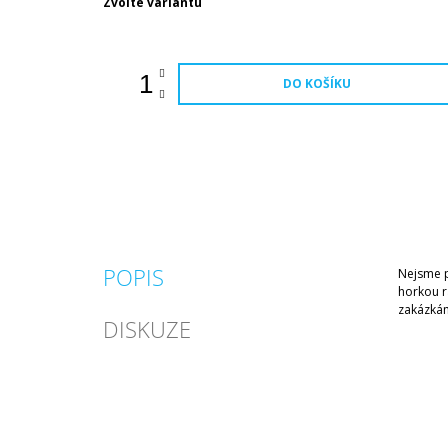
Měrná
Zvolte variantu
cena:
DO KOŠÍKU
POPIS
Nejsme p
horkou r
zakázkám
DISKUZE