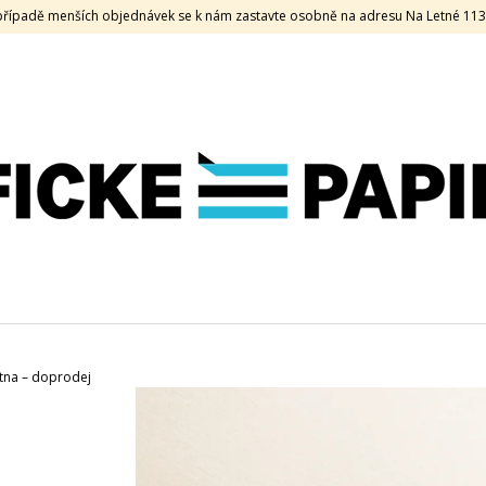
V případě menších objednávek se k nám zastavte osobně na adresu Na Letné 11
CO POTŘEBUJETE NAJÍT?
HLEDAT
DOPORUČUJEME
átna – doprodej
RIVES TRADITION, 170 G, 70 X 100, PALE
CRUSH, 350 G, 7