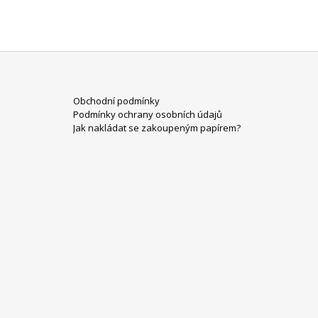
Z
Obchodní podmínky
Á
Podmínky ochrany osobních údajů
P
Jak nakládat se zakoupeným papírem?
A
T
Í