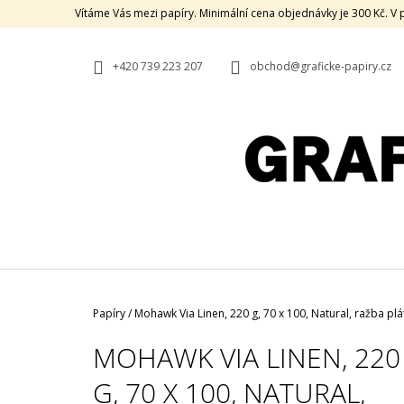
K
Přejít
Vítáme Vás mezi papíry. Minimální cena objednávky je 300 Kč. 
na
O
ZPĚT
ZPĚT
obsah
DO
DO
Š
OBCHODU
OBCHODU
+420 739 223 207
obchod@graficke-papiry.cz
Í
K
Domů
Papíry
/
Mohawk Via Linen, 220 g, 70 x 100, Natural, ražba pl
MOHAWK VIA LINEN, 220
G, 70 X 100, NATURAL,
OPALE PLÁTNO, 300 G, 70 X 100, PURE