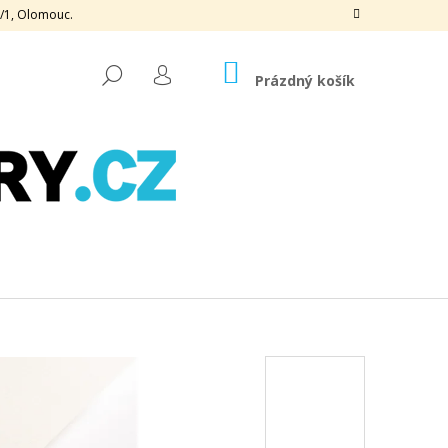
3/1, Olomouc.
NÁKUPNÍ
HLEDAT
KOŠÍK
Prázdný košík
PŘIHLÁŠENÍ
Následující
2 X 102, 00 CORN