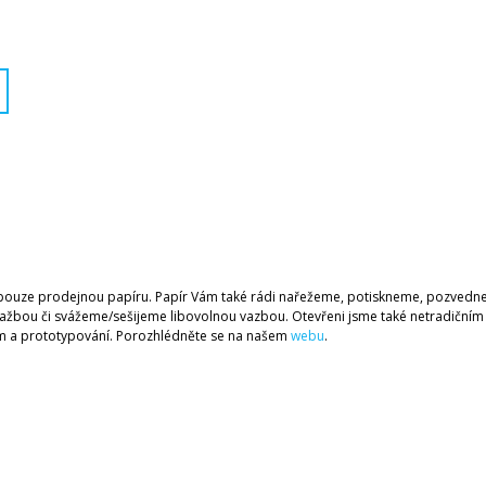
ouze prodejnou papíru. Papír Vám také rádi nařežeme, potiskneme, pozved
ažbou či svážeme/sešijeme libovolnou vazbou. Otevřeni jsme také netradičním
 a prototypování. Porozhlédněte se na našem
webu
.