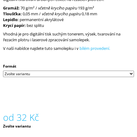
J
Gramáž:
70 g/m² /
včetně krycího papíru
193 g/m²
E
Tloušťka:
0,05 mm /
včetně krycího papíru
0,18 mm
M
Lepidlo:
permanentní akrylátové
E
Krycí papír:
bez splitu
Vhodná je pro digitální tisk suchým tonerem, výsek, tvarování na
ŘEZÁNÍ
řezacím plotru i laserové zpracování samolepek.
OBJEDNANÉHO
PAPÍRU
V naší nabídce najdete tuto samolepku i v
bílém provedení.
1
Kč
Formát
od
32 Kč
Měrná
Zvolte variantu
cena: