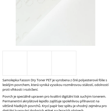
A
J
Í
T
?
HLEDAT
D
Samolepka Fasson Dry Toner PET je vyrobena z čiré polyesterové fólie s
O
lesklým povrchem, která vyniká vysokou rozměrovou stálostí, odolností
P
proti vlhkosti i roztržení.
O
R
Povrch je speciálně upraven pro kvalitní digitální tisk suchým tonerem.
U
Permanentní akrylátové lepidlo zajišťuje spolehlivou přilnavost na
Č
většině hladkých povrchů.
Krycí papír bez splitu je vhodný zejména pro
U
digitální tvarování drobných etiket na řezacích plotrech.