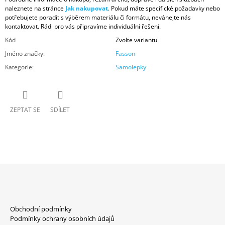
naleznete na stránce
Jak nakupovat
. Pokud máte specifické požadavky nebo
potřebujete poradit s výběrem materiálu či formátu, neváhejte nás
kontaktovat. Rádi pro vás připravíme individuální řešení.
Kód
Zvolte variantu
Jméno značky
:
Fasson
Kategorie
:
Samolepky
ZEPTAT SE
SDÍLET
Z
Á
Obchodní podmínky
P
Podmínky ochrany osobních údajů