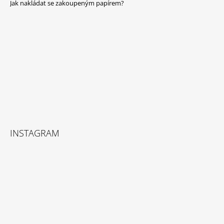
A
Jak nakládat se zakoupeným papírem?
T
Í
INSTAGRAM