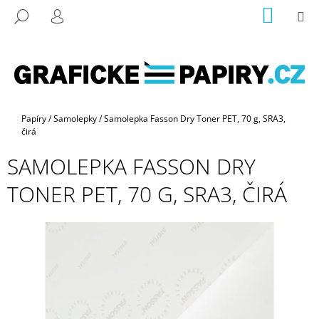
K
Přejít
NÁKUP
M
HLEDAT
na
KOŠÍK
O
PŘIHLÁŠENÍ
ZPĚT
ZPĚT
obsah
Š
Í
C
K
O
P
Domů
Papíry
/
Samolepky
/
Samolepka Fasson Dry Toner PET, 70 g, SRA3,
O
čirá
T
SAMOLEPKA FASSON DRY
Ř
E
TONER PET, 70 G, SRA3, ČIRÁ
B
U
J
E
T
E
N