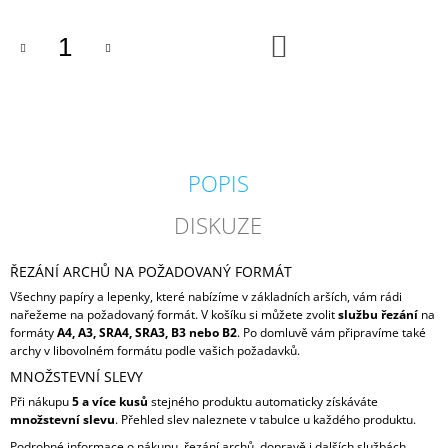
DO
KOŠÍKU
POPIS
DISKUZE
ŘEZÁNÍ ARCHŮ NA POŽADOVANÝ FORMÁT
Všechny papíry a lepenky, které nabízíme v základních arších, vám rádi
nařežeme na požadovaný formát. V košíku si můžete zvolit
službu řezání
na
formáty
A4, A3, SRA4, SRA3, B3 nebo B2
. Po domluvě vám připravíme také
archy v libovolném formátu podle vašich požadavků.
MNOŽSTEVNÍ SLEVY
Při nákupu
5 a více kusů
stejného produktu automaticky získáváte
množstevní slevu
. Přehled slev naleznete v tabulce u každého produktu.
Podrobné informace o nákupu, řezání archů, dopravě i dalších službách