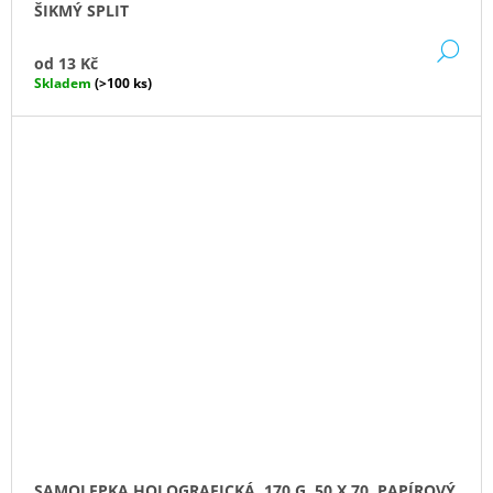
ŠIKMÝ SPLIT
DE
od
13 Kč
Skladem
(>100 ks)
SAMOLEPKA HOLOGRAFICKÁ, 170 G, 50 X 70, PAPÍROVÝ