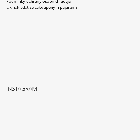
Podmínky ochrany osobních údajů
Y
A
Jak nakládat se zakoupeným papírem?
V
T
Ý
P
Í
I
S
U
INSTAGRAM