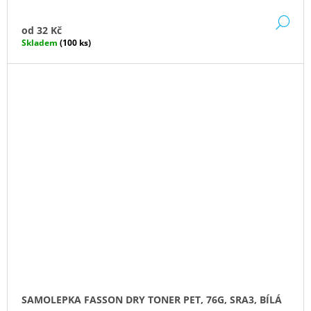
DE
od
32 Kč
Skladem
(100 ks)
SAMOLEPKA FASSON DRY TONER PET, 76G, SRA3, BÍLÁ