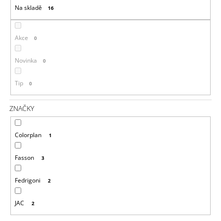
R
Na skladě
A
16
O
J
D
Í
U
Akce
0
T
K
?
T
Novinka
0
Ů
Tip
0
ZNAČKY
HLEDAT
Colorplan
1
D
Fasson
3
O
P
Fedrigoni
2
O
R
U
JAC
2
Č
U