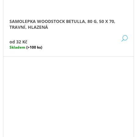
SAMOLEPKA WOODSTOCK BETULLA, 80 G, 50 X 70,
TRAVNÍ, HLAZENÁ
DE
od
32 Kč
Skladem
(>100 ks)