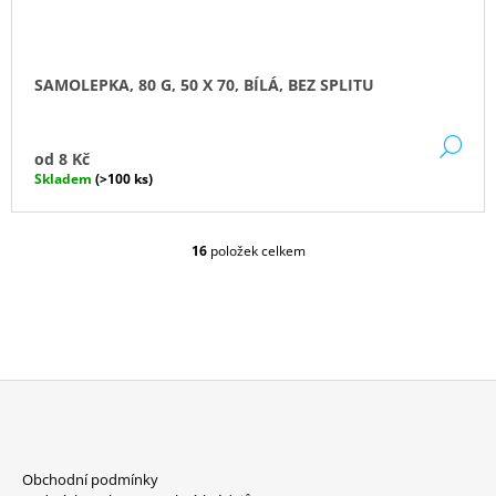
SAMOLEPKA, 80 G, 50 X 70, BÍLÁ, BEZ SPLITU
DE
od
8 Kč
Skladem
(>100 ks)
16
položek celkem
O
V
L
Á
D
A
C
Í
P
Z
R
Á
V
Obchodní podmínky
P
K