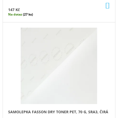
DO
KO
147 Kč
Na dotaz
(27 ks)
SAMOLEPKA FASSON DRY TONER PET, 70 G, SRA3, ČIRÁ