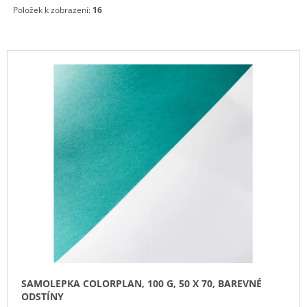
Položek k zobrazení:
16
J
E
M
E
V
Ý
SAMOLEPKA
P
HOLOGRAFICKÁ,
170
I
G,
S
50
X
P
70,
R
PAPÍROVÝ
PODKLAD
O
47
D
Kč
U
K
T
Ů
SAMOLEPKA COLORPLAN, 100 G, 50 X 70, BAREVNÉ
ODSTÍNY