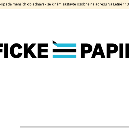
V případě menších objednávek se k nám zastavte osobně na adresu Na Letné 11
CO POTŘEBUJETE NAJÍT?
HLEDAT
DOPORUČUJEME
SAMOLEPKA HOLOGRAFICKÁ, 170 G, 50
VZORNÍK 2026