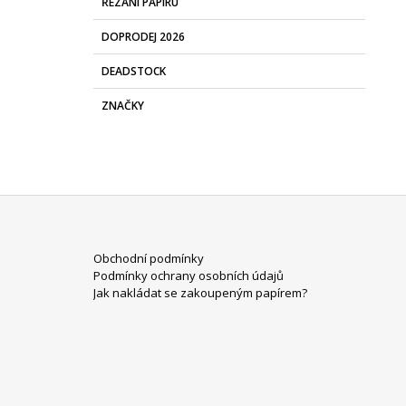
ŘEZÁNÍ PAPÍRU
DOPRODEJ 2026
DEADSTOCK
ZNAČKY
Z
Obchodní podmínky
Á
Podmínky ochrany osobních údajů
P
Jak nakládat se zakoupeným papírem?
A
T
Í