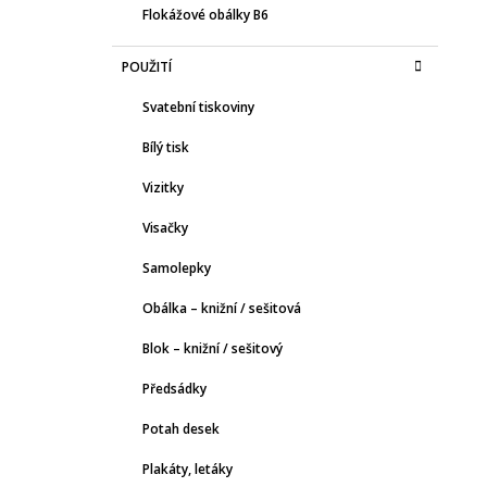
Flokážové obálky B6
POUŽITÍ
Svatební tiskoviny
Bílý tisk
Vizitky
Visačky
Samolepky
Obálka – knižní / sešitová
Blok – knižní / sešitový
Předsádky
Potah desek
Plakáty, letáky