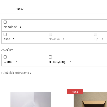
X 70, PAPÍROVÝ PODKLAD
500 Kč
47 Kč
10
Kč
Na skladě
2
Akce
Novinka
Tip
1
0
0
ZNAČKY
Glama
SH Recycling
1
1
Položek k zobrazení:
2
V
AKCE
Ý
P