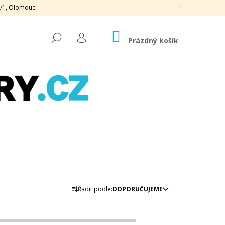
3/1, Olomouc.
NÁKUPNÍ
HLEDAT
KOŠÍK
Prázdný košík
PŘIHLÁŠENÍ
Ř
Následující
Řadit podle:
DOPORUČUJEME
A
Z
E