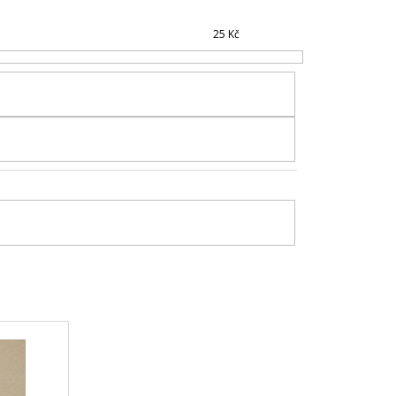
N
25
Kč
Í
P
R
O
D
U
K
T
Ů