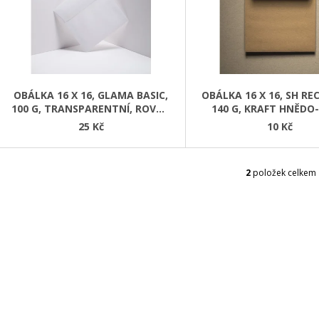
S
P
R
O
D
OBÁLKA 16 X 16, GLAMA BASIC,
OBÁLKA 16 X 16, SH RE
100 G, TRANSPARENTNÍ, ROVNÁ
140 G, KRAFT HNĚDO
U
KLOPA
ROVNÁ KLOPA
25 Kč
10 Kč
K
T
Ů
2
položek celkem
O
V
L
Á
D
A
C
Í
P
R
V