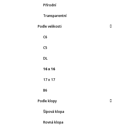
Přírodní
Transparentní
Podle velikosti
C6
C5
DL
16 x 16
17 x 17
B6
Podle klopy
Šípová klopa
Rovná klopa