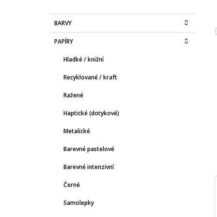
150 Kč
O
K
Přeskočit
S
BARVY
A
kategorie
T
T
PAPÍRY
E
R
G
A
Hladké / knižní
O
R
N
Recyklované / kraft
I
N
E
Ražené
Í
P
Haptické (dotykové)
A
Metalické
N
E
Barevné pastelové
L
Barevné intenzivní
Černé
Samolepky