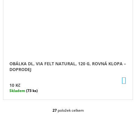
OBÁLKA DL, VIA FELT NATURAL, 120 G, ROVNÁ KLOPA –
DOPRODEJ
DO
KO
10 Kč
Skladem
(73 ks)
27
položek celkem
O
V
L
Á
D