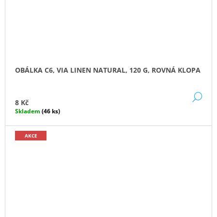
OBÁLKA C6, VIA LINEN NATURAL, 120 G, ROVNÁ KLOPA
DE
8 Kč
Skladem
(46 ks)
AKCE