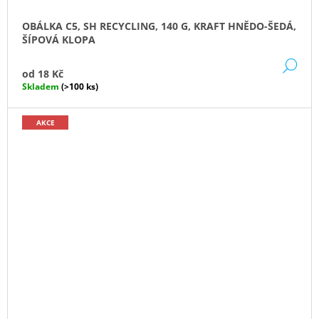
OBÁLKA C5, SH RECYCLING, 140 G, KRAFT HNĚDO-ŠEDÁ,
ŠÍPOVÁ KLOPA
DE
od
18 Kč
Skladem
(>100 ks)
AKCE