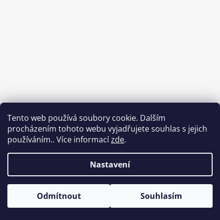
Tento web používá soubory cookie. Dalším
procházením tohoto webu vyjadřujete souhlas s jejich
používáním.. Více informací
zde
.
Nastavení
Vítáme Vás mezi papíry. Minimální cena objednávky je 300 Kč. V
případě menších objednávek se k nám zastavte osobně na
Odmítnout
Souhlasím
adresu Na Letné 113/1, Olomouc.