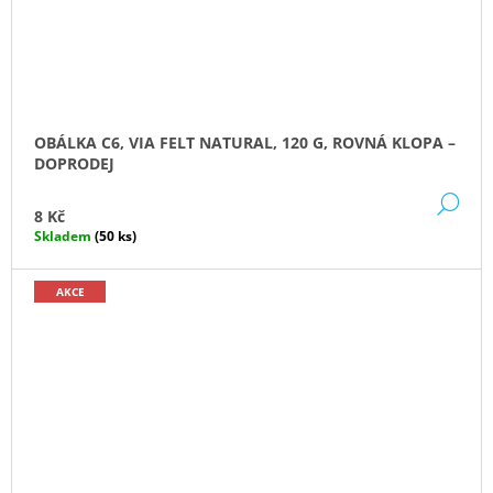
OBÁLKA C6, VIA FELT NATURAL, 120 G, ROVNÁ KLOPA –
DOPRODEJ
DE
8 Kč
Skladem
(50 ks)
AKCE