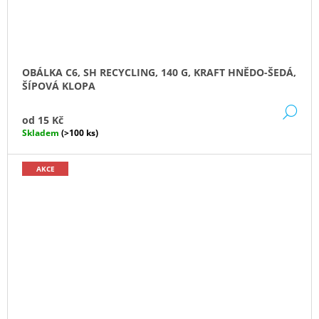
OBÁLKA C6, SH RECYCLING, 140 G, KRAFT HNĚDO-ŠEDÁ,
ŠÍPOVÁ KLOPA
DE
od
15 Kč
Skladem
(>100 ks)
AKCE