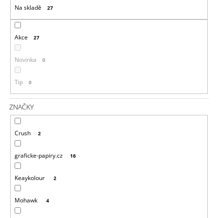
R
Na skladě
A
27
O
J
D
Í
U
Akce
27
T
K
?
T
Novinka
0
Ů
Tip
0
ZNAČKY
HLEDAT
Crush
2
D
graficke-papiry.cz
16
O
P
Keaykolour
2
O
R
U
Mohawk
4
Č
U