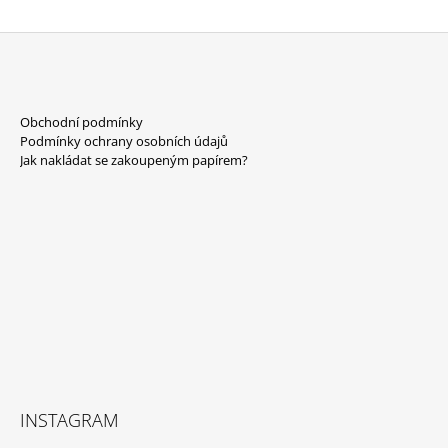
A
C
Í
P
Z
R
Á
V
Obchodní podmínky
P
K
Podmínky ochrany osobních údajů
Y
A
Jak nakládat se zakoupeným papírem?
V
T
Ý
P
Í
I
S
U
INSTAGRAM