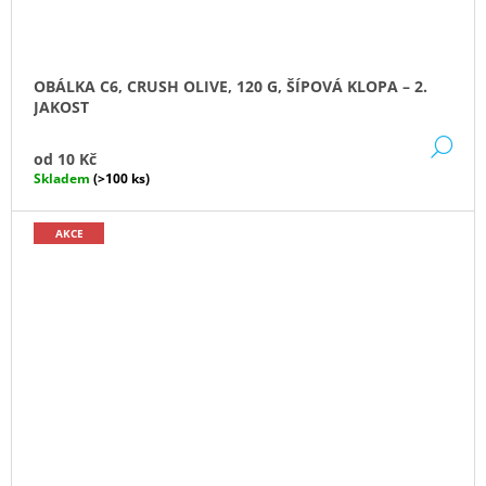
OBÁLKA C6, CRUSH OLIVE, 120 G, ŠÍPOVÁ KLOPA – 2.
JAKOST
DE
od
10 Kč
Skladem
(>100 ks)
AKCE