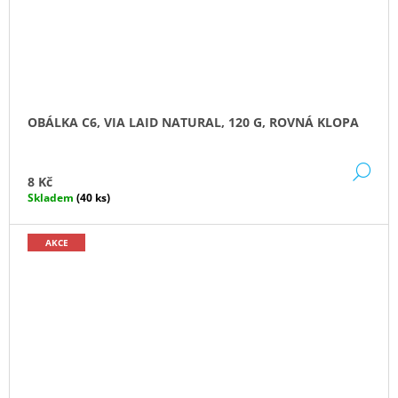
OBÁLKA C6, VIA LAID NATURAL, 120 G, ROVNÁ KLOPA
DE
8 Kč
Skladem
(40 ks)
AKCE