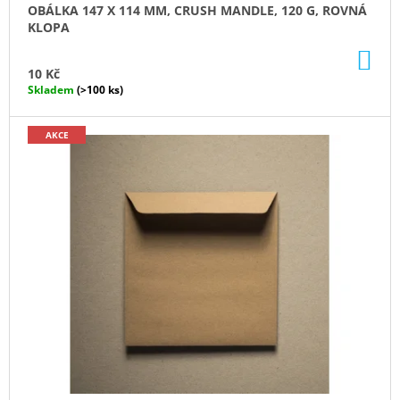
OBÁLKA 147 X 114 MM, CRUSH MANDLE, 120 G, ROVNÁ
KLOPA
DO
KO
10 Kč
Skladem
(>100 ks)
AKCE