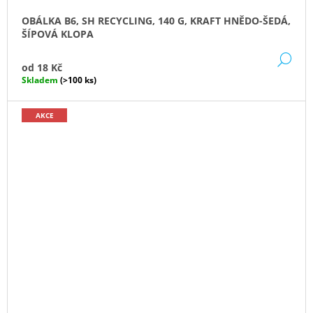
OBÁLKA B6, SH RECYCLING, 140 G, KRAFT HNĚDO-ŠEDÁ,
ŠÍPOVÁ KLOPA
DE
od
18 Kč
Skladem
(>100 ks)
AKCE