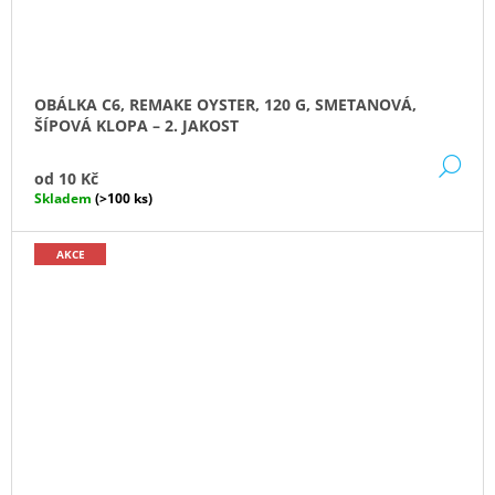
OBÁLKA C6, REMAKE OYSTER, 120 G, SMETANOVÁ,
ŠÍPOVÁ KLOPA – 2. JAKOST
DE
od
10 Kč
Skladem
(>100 ks)
AKCE