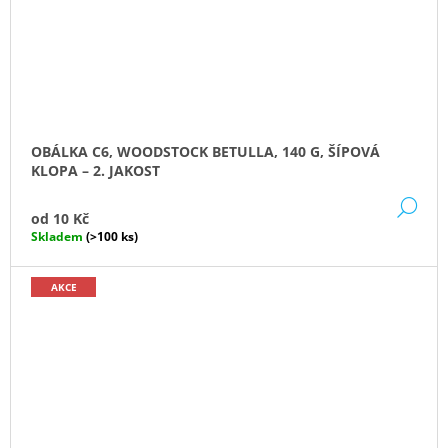
OBÁLKA C6, WOODSTOCK BETULLA, 140 G, ŠÍPOVÁ
KLOPA – 2. JAKOST
DE
od
10 Kč
Skladem
(>100 ks)
AKCE