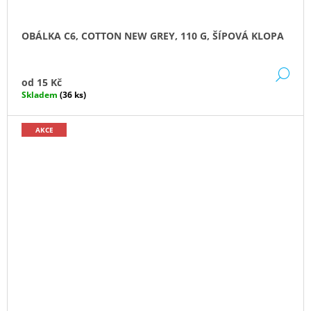
OBÁLKA C6, COTTON NEW GREY, 110 G, ŠÍPOVÁ KLOPA
DE
od
15 Kč
Skladem
(36 ks)
AKCE