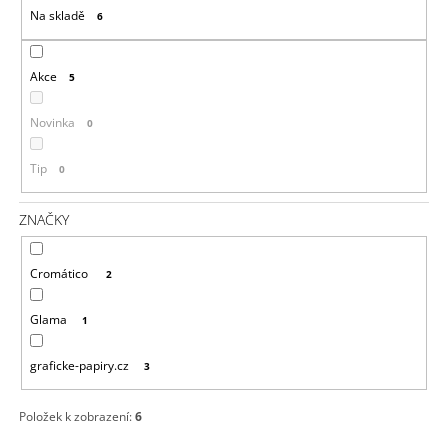
R
Na skladě
A
6
O
J
D
Í
U
Akce
5
T
K
?
T
Novinka
0
Ů
Tip
0
ZNAČKY
HLEDAT
Cromático
2
D
Glama
1
O
P
graficke-papiry.cz
3
O
R
U
Položek k zobrazení:
6
Č
U