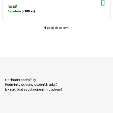
DO
KO
30 Kč
Skladem
(>100 ks)
6
položek celkem
O
V
L
Á
D
A
C
Í
P
Z
R
Á
V
Obchodní podmínky
P
K
Podmínky ochrany osobních údajů
Y
A
Jak nakládat se zakoupeným papírem?
V
T
Ý
P
Í
I
S