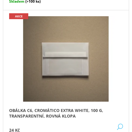
Skladem
(>100 ks)
AKCE
OBÁLKA C6, CROMÁTICO EXTRA WHITE, 100 G,
TRANSPARENTNÍ, ROVNÁ KLOPA
DE
24 Kč