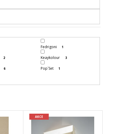
R
O
D
U
K
T
Ů
Fedrigoni
1
Keaykolour
2
3
Pop´Set
6
1
AKCE