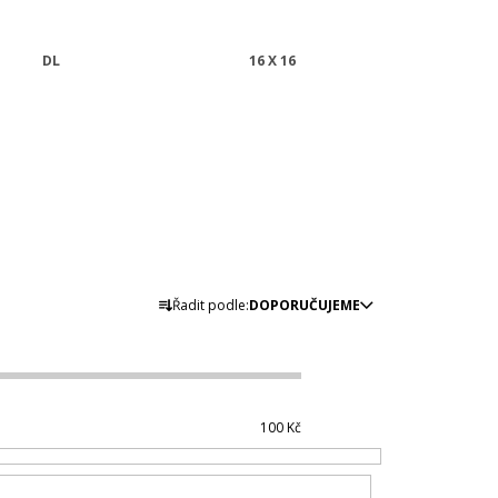
 PODKLAD
DL
16 X 16
Ř
Řadit podle:
DOPORUČUJEME
A
Z
E
N
100
Kč
Í
P