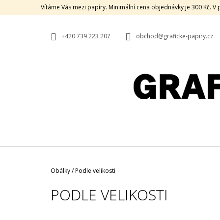
K
Přejít
Vítáme Vás mezi papíry. Minimální cena objednávky je 300 Kč. 
na
O
ZPĚT
ZPĚT
obsah
DO
DO
Š
OBCHODU
OBCHODU
+420 739 223 207
obchod@graficke-papiry.cz
Í
K
Domů
Obálky
/
Podle velikosti
PODLE VELIKOSTI
HOLMEN BOOK CREAM, 80 G, 70 X 100,
P