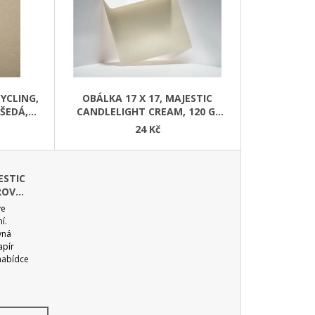
CYCLING,
OBÁLKA 17 X 17, MAJESTIC
-ŠEDÁ,
CANDLELIGHT CREAM, 120 G,
ROVNÁ KLOPA
24 Kč
ESTIC
 ROVNÁ
ve
í.
vná
apír
 nabídce