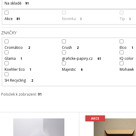
Na skladě
91
Akce
Novinka
Tip
81
0
0
ZNAČKY
Cromático
Crush
Elco
2
2
1
Glama
graficke-papiry.cz
IQ color
1
61
Koehler Eco
Majestic
Mohawk
1
6
SH Recycling
2
Položek k zobrazení:
91
V
AKCE
Ý
P