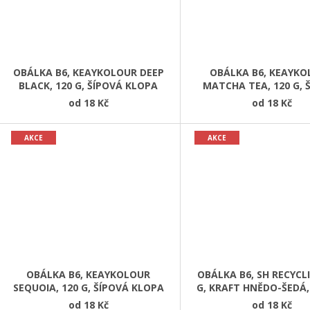
OBÁLKA B6, KEAYKOLOUR DEEP
OBÁLKA B6, KEAYK
BLACK, 120 G, ŠÍPOVÁ KLOPA
MATCHA TEA, 120 G, 
KLOPA
od
18 Kč
od
18 Kč
AKCE
AKCE
OBÁLKA B6, KEAYKOLOUR
OBÁLKA B6, SH RECYCLI
SEQUOIA, 120 G, ŠÍPOVÁ KLOPA
G, KRAFT HNĚDO-ŠEDÁ,
KLOPA
od
18 Kč
od
18 Kč