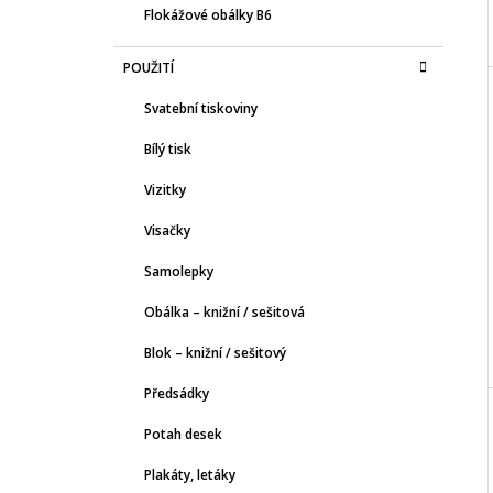
Flokážové obálky B6
POUŽITÍ
Svatební tiskoviny
Bílý tisk
Vizitky
Visačky
Samolepky
Obálka – knižní / sešitová
Blok – knižní / sešitový
Předsádky
Potah desek
Plakáty, letáky