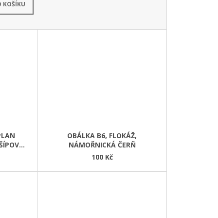
adem
(>100 ks)
 KOŠÍKU
PLAN
OBÁLKA B6, FLOKÁŽ,
 ŠÍPOVÁ
NÁMOŘNICKÁ ČERŇ
EJ
100 Kč