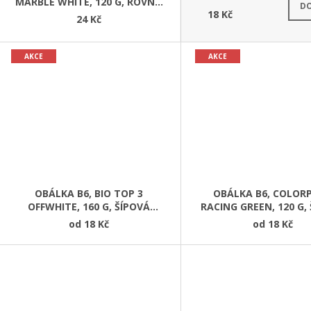
Skl
MARBLE WHITE, 120 G, ROVNÁ
DO
18 Kč
KLOPA
24 Kč
AKCE
AKCE
OBÁLKA B6, BIO TOP 3
OBÁLKA B6, COLOR
OFFWHITE, 160 G, ŠÍPOVÁ
RACING GREEN, 120 G,
KLOPA
KLOPA – DOPROD
od
18 Kč
od
18 Kč