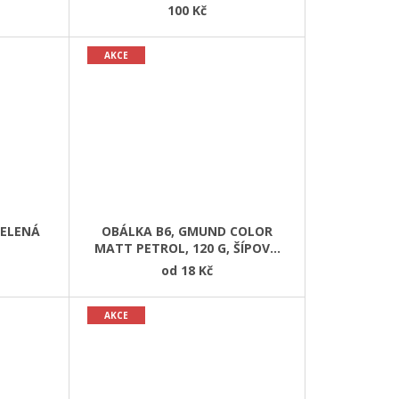
100 Kč
AKCE
ZELENÁ
OBÁLKA B6, GMUND COLOR
MATT PETROL, 120 G, ŠÍPOVÁ
KLOPA
od
18 Kč
AKCE