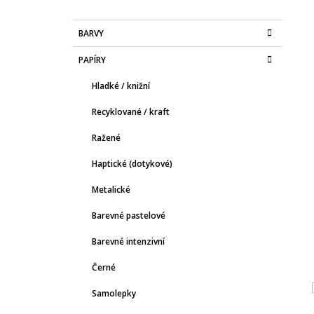
KRÉMOVÝ KNIŽNÍ, VOL. 2.0
O
5 Kč
K
Přeskočit
S
BARVY
A
kategorie
T
T
PAPÍRY
E
R
G
A
Hladké / knižní
O
R
N
Recyklované / kraft
I
N
E
Ražené
Í
P
Haptické (dotykové)
A
Metalické
N
E
Barevné pastelové
L
Barevné intenzivní
Černé
Samolepky