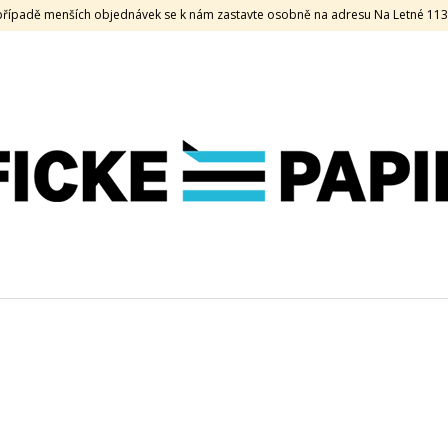
V případě menších objednávek se k nám zastavte osobně na adresu Na Letné 11
CO POTŘEBUJETE NAJÍT?
HLEDAT
DOPORUČUJEME
KEAYKOLOUR, 120 G, 70 X 100, OLD
SAMOLEPKA HOL