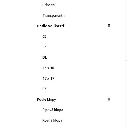
I
Přírodní
Transparentní
Podle velikosti
C6
C5
DL
16 x 16
17 x 17
B6
Podle klopy
Šípová klopa
Rovná klopa