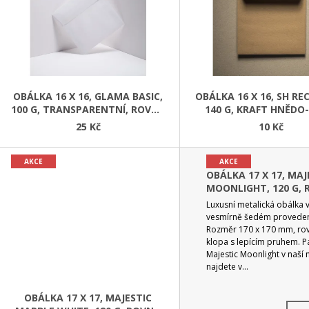
S
P
R
O
D
OBÁLKA 16 X 16, GLAMA BASIC,
OBÁLKA 16 X 16, SH RE
100 G, TRANSPARENTNÍ, ROVNÁ
140 G, KRAFT HNĚDO
U
KLOPA
ROVNÁ KLOPA
25 Kč
10 Kč
K
T
AKCE
AKCE
Ů
OBÁLKA 17 X 17, MAJ
MOONLIGHT, 120 G,
KLOPA
Luxusní metalická obálka 
vesmírně šedém proveden
Rozměr 170 x 170 mm, ro
klopa s lepícím pruhem. P
Majestic Moonlight v naší
najdete v...
OBÁLKA 17 X 17, MAJESTIC