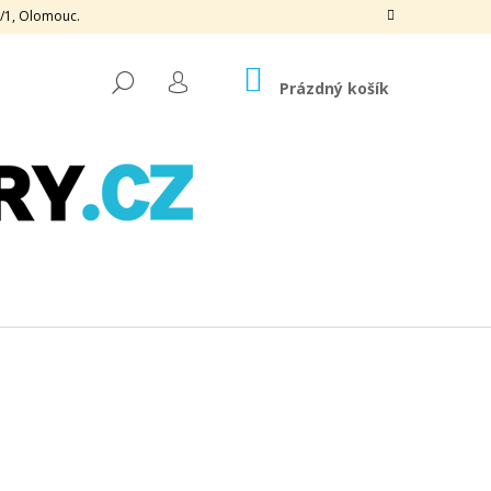
3/1, Olomouc.
NÁKUPNÍ
HLEDAT
KOŠÍK
Prázdný košík
PŘIHLÁŠENÍ
Následující
OGRAFICKÁ, 170 G, 50