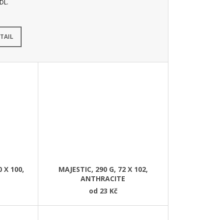
DL.
adem
(>100 ks)
TAIL
 X 100,
MAJESTIC, 290 G, 72 X 102,
ANTHRACITE
od
23 Kč