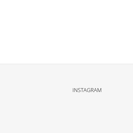
V
L
Á
D
A
C
Í
P
R
V
K
Y
V
Ý
P
I
INSTAGRAM
S
U