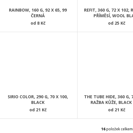
RAINBOW, 160 G, 92 X 65, 99
REFIT, 360 G, 72 X 102, 
ČERNÁ
PŘÍMĚSÍ, WOOL BL
od
8 Kč
od
25 Kč
SIRIO COLOR, 290 G, 70 X 100,
THE TUBE HIDE, 360 G, 7
BLACK
RAŽBA KŮŽE, BLACK
od
21 Kč
od
21 Kč
16
položek celkem
O