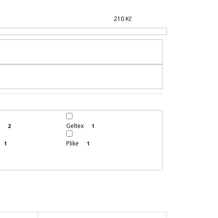
 PODKLAD
N
210
Kč
Í
P
R
O
D
U
K
T
Ů
i
Geltex
2
1
Plike
1
1