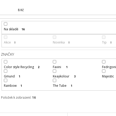
ROSE
X 70, PAPÍROVÝ
11 Kč
47 Kč
8
Kč
Na skladě
16
Akce
Novinka
Tip
0
0
0
ZNAČKY
Color style Recycling
Favini
Fedrigon
2
1
Gmund
Keaykolour
Majestic
1
3
Rainbow
The Tube
1
1
Položek k zobrazení:
16
V