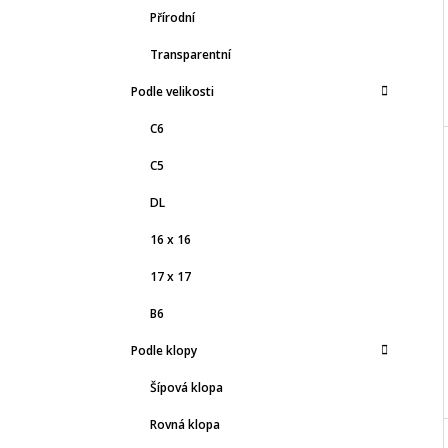
Přírodní
Transparentní
Podle velikosti
C6
C5
DL
16 x 16
17 x 17
B6
Podle klopy
Šípová klopa
Rovná klopa