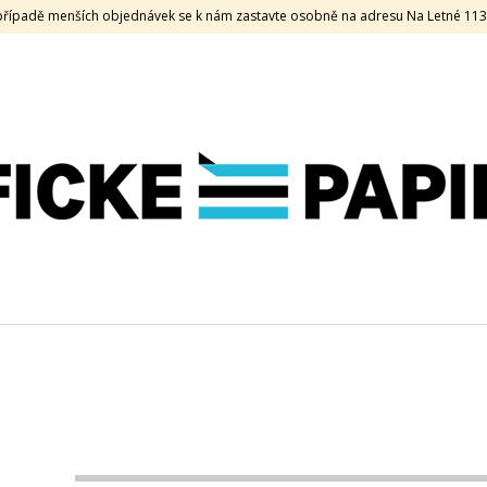
V případě menších objednávek se k nám zastavte osobně na adresu Na Letné 11
CO POTŘEBUJETE NAJÍT?
HLEDAT
DOPORUČUJEME
KEAYKOLOUR, 120 G, 70 X 100, OLD
SAMOLEPKA HOL