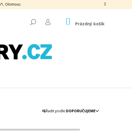
3/1, Olomouc.
NÁKUPNÍ
HLEDAT
KOŠÍK
Prázdný košík
PŘIHLÁŠENÍ
Ř
Následující
Řadit podle:
DOPORUČUJEME
A
Z
OGRAFICKÁ, 170 G, 50
E