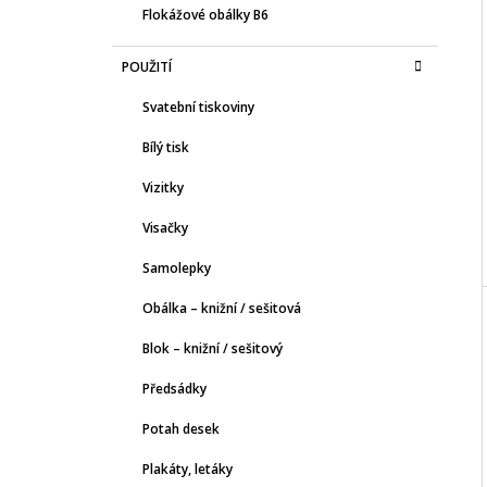
Flokážové obálky B6
POUŽITÍ
Svatební tiskoviny
Bílý tisk
Vizitky
Visačky
Samolepky
Obálka – knižní / sešitová
Blok – knižní / sešitový
Předsádky
Potah desek
Plakáty, letáky