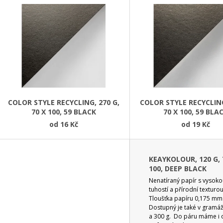
Ý
P
S
P
R
O
D
COLOR STYLE RECYCLING, 270 G,
COLOR STYLE RECYCLING
70 X 100, 59 BLACK
70 X 100, 59 BLA
U
od
16 Kč
od
19 Kč
K
T
Ů
KEAYKOLOUR, 120 G, 
100, DEEP BLACK
Nenatíraný papír s vysok
tuhostí a přírodní texturo
Tloušťka papíru 0,175 mm
Dostupný je také v gramáž
a 300 g. Do páru máme i 