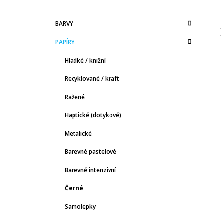
KRÉMOVÝ KNIŽNÍ, VOL. 2.0
O
5 Kč
K
Přeskočit
S
BARVY
A
kategorie
T
T
PAPÍRY
E
R
G
A
Hladké / knižní
O
R
N
Recyklované / kraft
I
N
E
Ražené
Í
P
Haptické (dotykové)
A
Metalické
N
E
Barevné pastelové
L
Barevné intenzivní
Černé
Samolepky