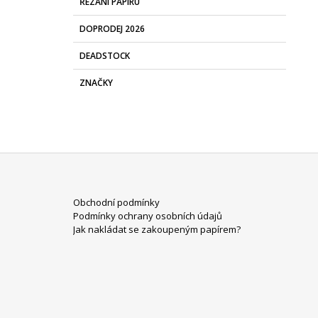
ŘEZÁNÍ PAPÍRU
DOPRODEJ 2026
DEADSTOCK
ZNAČKY
Z
Obchodní podmínky
Á
Podmínky ochrany osobních údajů
P
Jak nakládat se zakoupeným papírem?
A
T
Í