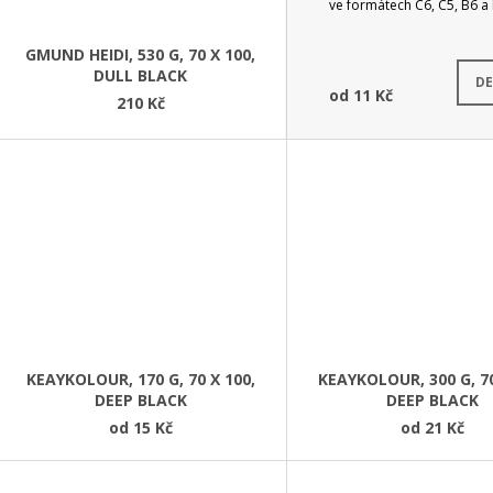
ve formátech C6, C5, B6 a 
GMUND HEIDI, 530 G, 70 X 100,
Skl
DULL BLACK
DE
od
11 Kč
210 Kč
KEAYKOLOUR, 170 G, 70 X 100,
KEAYKOLOUR, 300 G, 70
DEEP BLACK
DEEP BLACK
od
15 Kč
od
21 Kč