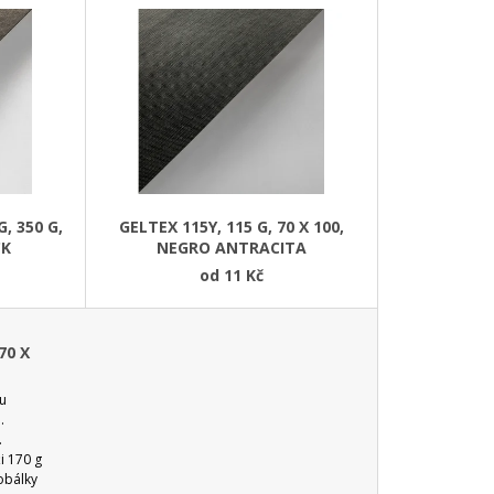
, 350 G,
GELTEX 115Y, 115 G, 70 X 100,
CK
NEGRO ANTRACITA
od
11 Kč
70 X
ou
u.
.
i 170 g
obálky